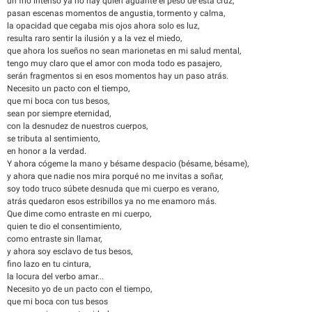
un frío intenso ya no hay quien aguante el peso de esta cruz,
pasan escenas momentos de angustia, tormento y calma,
la opacidad que cegaba mis ojos ahora solo es luz,
resulta raro sentir la ilusión y a la vez el miedo,
que ahora los sueños no sean marionetas en mi salud mental,
tengo muy claro que el amor con moda todo es pasajero,
serán fragmentos si en esos momentos hay un paso atrás.
Necesito un pacto con el tiempo,
que mi boca con tus besos,
sean por siempre eternidad,
con la desnudez de nuestros cuerpos,
se tributa al sentimiento,
en honor a la verdad.
Y ahora cógeme la mano y bésame despacio (bésame, bésame),
y ahora que nadie nos mira porqué no me invitas a soñar,
soy todo truco súbete desnuda que mi cuerpo es verano,
atrás quedaron esos estribillos ya no me enamoro más.
Que dime como entraste en mi cuerpo,
quien te dio el consentimiento,
como entraste sin llamar,
y ahora soy esclavo de tus besos,
fino lazo en tu cintura,
la locura del verbo amar...
Necesito yo de un pacto con el tiempo,
que mi boca con tus besos