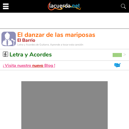
El danzar de las mariposas
El Barrio
Letra y Acordes de Guitarra. Aprende a tocar esta canción
Letra y Acordes
¡ Visita nuestro
nuevo
Blog !