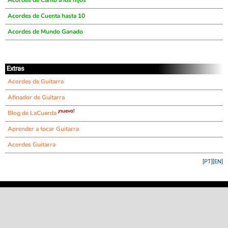
Acordes de Canto a los hijos
Acordes de Cuenta hasta 10
Acordes de Mundo Ganado
Extras
Acordes de Guitarra
Afinador de Guitarra
¡nuevo!
Blog de LaCuerda
Aprender a tocar Guitarra
Acordes Guitarra
[PT]
[EN]
©
LaCuerda
.net
·
·
·
aviso legal
privacidad
contacto