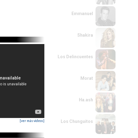
Emmanuel
Shakira
Los Delincuentes
Morat
Ha.ash
[ver más videos]
Los Chunguitos