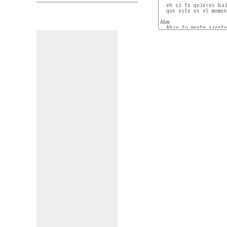
  eh si tu quieres bai
  que este es el momen
Abm                   
  Abre tu mente siente
Abm                   
  vive presente y tu q
Abm                   
  suelta tu cuerpo y d
Abm                   
  vamos cariño, ven al
  Dance, dance...

  hey guapo, acércate,
  ven, sé que quieres 
  hey guapo guapo, ve