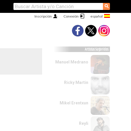
⚲
Inscripción
Conexión
Artistas Sugeridos
Manuel Medrano
Ricky Martin
Mikel Erentxun
Reyli