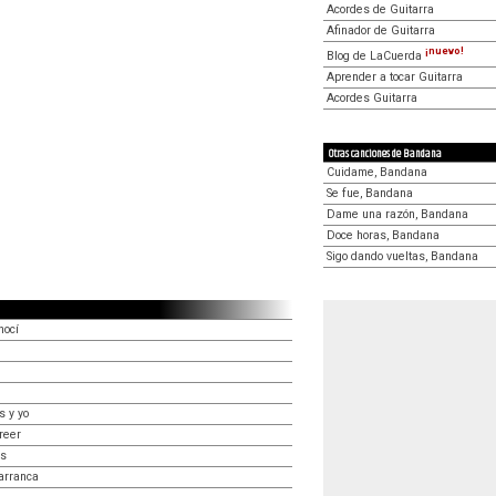
Acordes de Guitarra
Afinador de Guitarra
¡nuevo!
Blog de LaCuerda
Aprender a tocar Guitarra
Acordes Guitarra
Otras canciones de Bandana
Cuidame, Bandana
Se fue, Bandana
Dame una razón, Bandana
Doce horas, Bandana
Sigo dando vueltas, Bandana
nocí
s y yo
reer
as
arranca