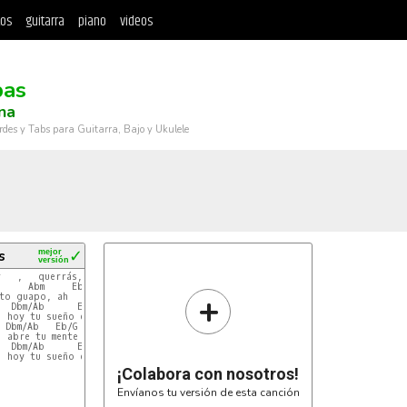
tos
guitarra
piano
videos
pas
na
rdes y Tabs para Guitarra, Bajo y Ukulele
s
mejor
✓
versión
   ,   querrás, sabrás

     Abm     Eb/G

+
to guapo, ah

  Dbm/Ab      Eb/G

 hoy tu sueño es real

 Dbm/Ab   Eb/G

 abre tu mente

  Dbm/Ab      Eb/G

 hoy tu sueño es real

¡Colabora con nosotros!
Envíanos tu versión de esta canción