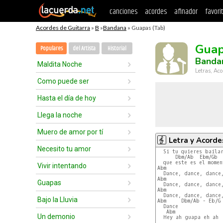
canciones
acordes
afinador
favori
Acordes de Guitarra
»
B
»
Bandana
» Guapas (Tab)
Gua
Populares
del Artista
Historial
Banda
Maldita Noche
Letras, Aco
Como puede ser
Hasta el día de hoy
Llega la noche
Muero de amor por tí
Letra y Acorde
Necesito tu amor
  Si tu quieres bailar
      Dbm/Ab  Ebm/Gb  
  que este es el momen
Vivir intentando
Abm                   
  Dance, dance, dance,
Abm                   
Guapas
  Dance, dance, dance,
Abm                   
  Dance, dance, dance,
Bajo la Lluvia
Abm     Dbm/Ab - Eb/G

  Dance

   Abm

Un demonio
  Hey ah guapa eh ah
