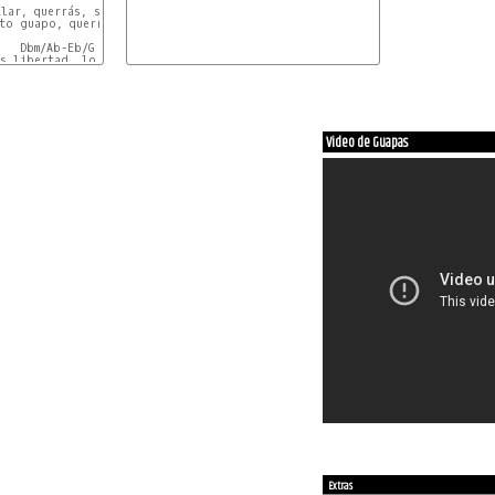
lar, querrás, sabrás

to guapo, querrás  bailar

   Dbm/Ab-Eb/G

s libertad, lo quieres

    Dbm/Ab-Eb/G

uerrás bailar, sí, tú

    Dbm/Ab-Eb/G

éjate llevar, ah ah

  Dbm/Ab      Eb/G

 club del dance, comment

Video de Guapas
 cariño,

bailar

n a bai
Extras