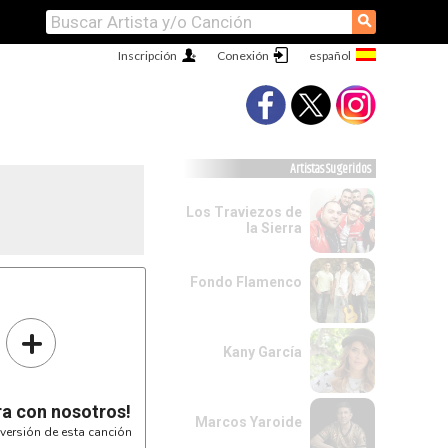
⚲
Inscripción
Conexión
Artistas Sugeridos
Los Traviezos de
la Sierra
Fondo Flamenco
+
Kany García
ra con nosotros!
Marcos Yaroide
versión de esta canción