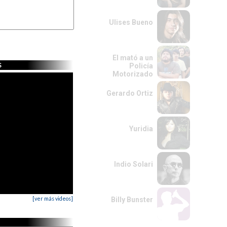
Ulises Bueno
El mató a un
s
Policía
Motorizado
Gerardo Ortiz
Yuridia
Indio Solari
[ver más videos]
Billy Bunster