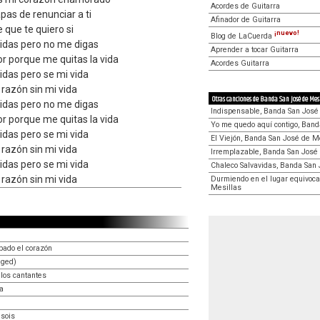
Acordes de Guitarra
pas de renunciar a ti
Afinador de Guitarra
que te quiero si
¡nuevo!
Blog de LaCuerda
idas pero no me digas
Aprender a tocar Guitarra
r porque me quitas la vida
Acordes Guitarra
das pero se mi vida
 razón sin mi vida
Otras canciones de Banda San José de Mes
idas pero no me digas
Indispensable, Banda San José
r porque me quitas la vida
Yo me quedo aquí contigo, Band
das pero se mi vida
El Viejón, Banda San José de M
 razón sin mi vida
Irremplazable, Banda San José
das pero se mi vida
Chaleco Salvavidas, Banda San
 razón sin mi vida
Durmiendo en el lugar equivoc
Mesillas
bado el corazón
gged)
los cantantes
a
 sois