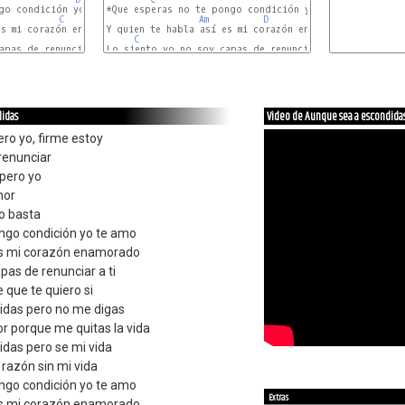
go condición yo te amo

*Que esperas no te pongo condición yo te amo

C
D
Am
D
G
Y quien te habla así es mi corazón enamorado

D
C
G
apas de renunciar a ti

Lo siento yo no soy capas de renunciar a ti

D
Am
D
G
D
didas
Video de Aunque sea a escondida
ero yo, firme estoy
 renunciar
pero yo
nor
so basta
ngo condición yo te amo
 es mi corazón enamorado
pas de renunciar a ti
que te quiero si
idas pero no me digas
r porque me quitas la vida
das pero se mi vida
 razón sin mi vida
ngo condición yo te amo
Extras
 es mi corazón enamorado