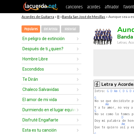
canciones
acordes
afinador
favori
Acordes de Guitarra
»
B
»
Banda San José de Mesillas
» Aunque sea a es
Aunq
Populares
del Artista
Historial
Banda 
En peligro de extinción
Letras, Aco
Después de ti ¿quien?
Hombre Libre
Escondidos
Te Dirán
Letra y Acorde
Chaleco Salvavidas
Intro: 
G
D
Am
C
D
G
D
G
El amor de mi vida
No se que decidiste p
Am
Durmiendo en el lugar equivocado
G
D
Disfruté Engañarte
Doy mi palabra de hono
Am
Que te quiero así y es
Esta es tu canción
G