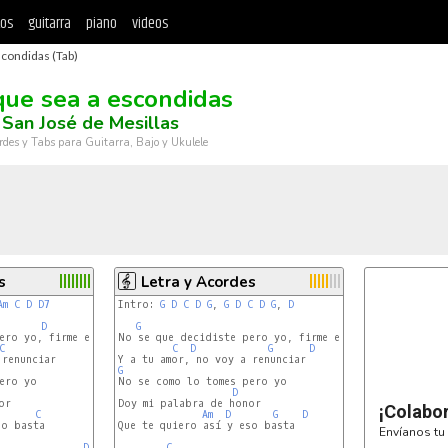
tos
guitarra
piano
videos
condidas (Tab)
ue sea a escondidas
San José de Mesillas
rdes y Tabs para Guitarra, Bajo y Ukulele
s
Letra y Acordes
Am
C
D
D7
Intro: 
G
D
C
D
G
, 
G
D
C
D
G
, 
D
D
G
D
ero yo, firme estoy

No se que decidiste pero yo, firme estoy

C
C
D
G
D
G
D
r

Doy mi palabra de honor

¡Colabo
C
Am
D
G
D
o basta

Que te quiero así y eso basta

Envíanos tu 
D
C
G