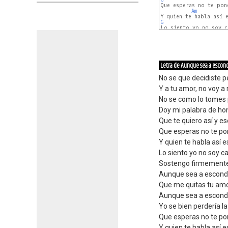
Que esperas no te pon
Am
G
Lo siento yo no soy c
Am
C
Letra de Aunque sea a escon
No se que decidiste p
Y a tu amor, no voy a
No se como lo tomes 
Doy mi palabra de ho
Que te quiero así y e
Que esperas no te po
Y quien te habla así
Lo siento yo no soy ca
Sostengo firmemente 
Aunque sea a escond
Que me quitas tu amo
Aunque sea a escondi
Yo se bien perdería la
Que esperas no te po
Y quien te habla así