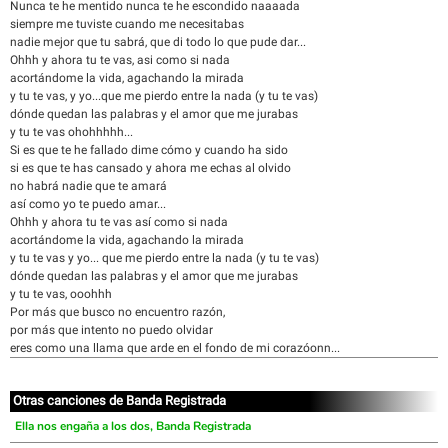
Nunca te he mentido nunca te he escondido naaaada
siempre me tuviste cuando me necesitabas
nadie mejor que tu sabrá, que di todo lo que pude dar...
Ohhh y ahora tu te vas, asi como si nada
acortándome la vida, agachando la mirada
y tu te vas, y yo...que me pierdo entre la nada (y tu te vas)
dónde quedan las palabras y el amor que me jurabas
y tu te vas ohohhhhh...
Si es que te he fallado dime cómo y cuando ha sido
si es que te has cansado y ahora me echas al olvido
no habrá nadie que te amará
así como yo te puedo amar...
Ohhh y ahora tu te vas así como si nada
acortándome la vida, agachando la mirada
y tu te vas y yo... que me pierdo entre la nada (y tu te vas)
dónde quedan las palabras y el amor que me jurabas
y tu te vas, ooohhh
Por más que busco no encuentro razón,
por más que intento no puedo olvidar
eres como una llama que arde en el fondo de mi corazóonn...
Otras canciones de Banda Registrada
Ella nos engaña a los dos, Banda Registrada