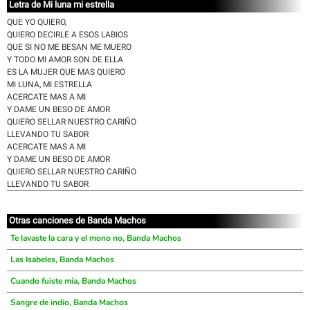
Letra de Mi luna mi estrella
QUE YO QUIERO,
QUIERO DECIRLE A ESOS LABIOS
QUE SI NO ME BESAN ME MUERO
Y TODO MI AMOR SON DE ELLA
ES LA MUJER QUE MAS QUIERO
MI LUNA, MI ESTRELLA
ACERCATE MAS A MI
Y DAME UN BESO DE AMOR
QUIERO SELLAR NUESTRO CARIÑO
LLEVANDO TU SABOR
ACERCATE MAS A MI
Y DAME UN BESO DE AMOR
QUIERO SELLAR NUESTRO CARIÑO
LLEVANDO TU SABOR
Otras canciones de Banda Machos
Te lavaste la cara y el mono no, Banda Machos
Las Isabeles, Banda Machos
Cuando fuiste mía, Banda Machos
Sangre de indio, Banda Machos