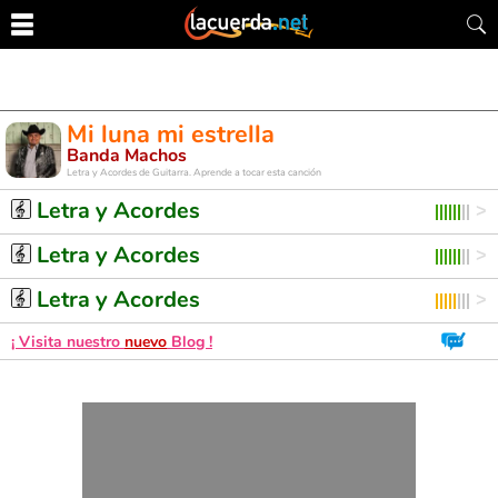
Mi luna mi estrella
Banda Machos
Letra y Acordes de Guitarra. Aprende a tocar esta canción
Letra y Acordes
Letra y Acordes
Letra y Acordes
¡ Visita nuestro
nuevo
Blog !