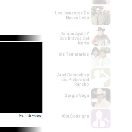
Los Invasores De
Nuevo León
Ramon Ayala Y
Sus Bravos Del
Norte
los Temerarios
Ariel Camacho y
los Plebes del
Rancho
Sergio Vega
[ver más videos]
Alta Consigna