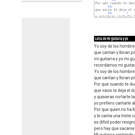
Por que cuando te duel
Bb
que vacio te deja el d
Bb
C
y quisieras cortarte l
Gm
C
Letra de Mi guitarra y yo
Yo soy de los hombre
que cantan y lloran p
mi guitarra y yo mi gu
recordamos mi guitar
Yo soy de los hombre
que cantan y lloran p
Por que cuando te du
que vacio te deja el d
y quisieras cortarte l
yo prefiero cantarle 
Por que quien no ha l
y le canta una triste 
es dificil poder resig
pero hay que sacarse 
Mi guitarra cantando