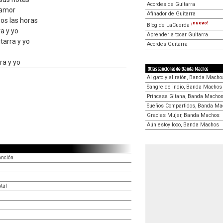
Acordes de Guitarra
o amor
Afinador de Guitarra
os las horas
¡nuevo!
Blog de LaCuerda
a y yo
Aprender a tocar Guitarra
itarra y yo
Acordes Guitarra
ra y yo
Otras canciones de Banda Machos
Al gato y al ratón, Banda Macho
Sangre de indio, Banda Machos
Princesa Gitana, Banda Macho
Sueños Compartidos, Banda Ma
Gracias Mujer, Banda Machos
Aún estoy loco, Banda Machos
anción
tal