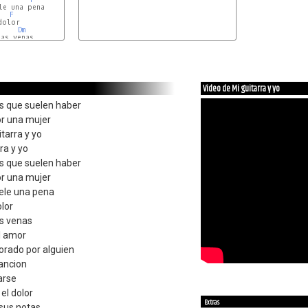
e una pena

F
olor

Dm
as venas

F
Video de Mi guitarra y yo
s que suelen haber
or una mujer
itarra y yo
ra y yo
s que suelen haber
or una mujer
ele una pena
olor
as venas
al amor
lorado por alguien
cancion
narse
el dolor
Extras
 sus notas