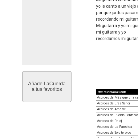
yo le canto a un viej
por que juntos pasam
recordando mi guitarr
Mi guitarra y yo mi gu
mi guitarra y yo
recordamos mi guitar
Añade LaCuerda
a tus favoritos
Otras canciones de interés
Acordes de Más que una c
Acordes de Eres Señor
Acordes de Amame
Acordes de Pueblo Pentecos
Acordes de Reloj
Acordes de La Parecida
Acordes de Sólo te pido