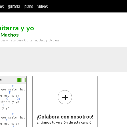
tos
guitarra
piano
videos
itarra y yo
 Machos
rdes y Tabs para Guitarra, Bajo y Ukulele
s
C
que suelen haber

+
F
r una mujer

C
Dm
itarra y yo

F
 y yo

C
¡Colabora con nosotros!
que suelen haber

F
Envíanos tu versión de esta canción
r una mujer

F