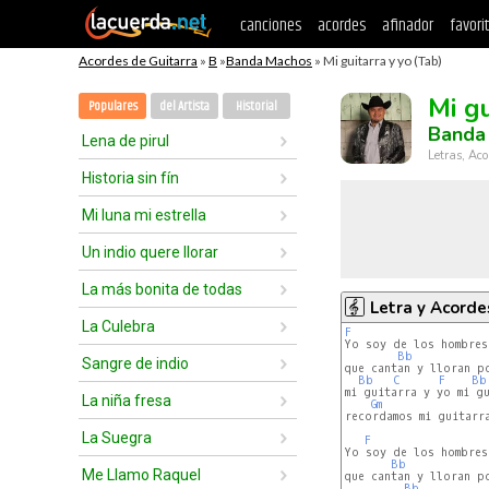
canciones
acordes
afinador
favori
Acordes de Guitarra
»
B
»
Banda Machos
» Mi guitarra y yo (Tab)
Mi gu
Populares
del Artista
Historial
Banda
Lena de pirul
Letras, Aco
Historia sin fín
Mi luna mi estrella
Un indio quere llorar
La más bonita de todas
Letra y Acorde
La Culebra
F
Yo soy de los hombres 
Bb
Sangre de indio
que cantan y lloran po
Bb
C
F
Bb
mi guitarra y yo mi gu
La niña fresa
Gm
recordamos mi guitarra
La Suegra
F
Yo soy de los hombres 
Bb
Me Llamo Raquel
que cantan y lloran po
Bb