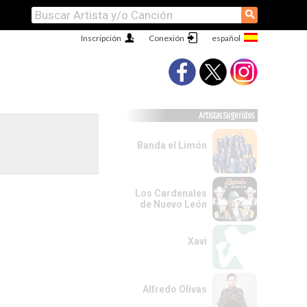
⚲
Inscripción
Conexión
Artistas Sugeridos
Banda el Limón
Los Cardenales
de Nuevo León
Xavi
Alfredo Olivas