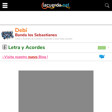
Debí
Banda los Sebastianes
Letra y Acordes de Guitarra. Aprende a tocar esta canción
Letra y Acordes
¡ Visita nuestro
nuevo
Blog !