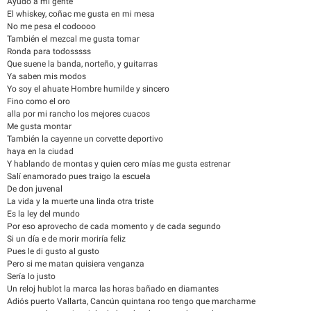
Ayudó a mi gente
El whiskey, coñac me gusta en mi mesa
No me pesa el codoooo
También el mezcal me gusta tomar
Ronda para todosssss
Que suene la banda, norteño, y guitarras
Ya saben mis modos
Yo soy el ahuate Hombre humilde y sincero
Fino como el oro
alla por mi rancho los mejores cuacos
Me gusta montar
También la cayenne un corvette deportivo
haya en la ciudad
Y hablando de montas y quien cero mías me gusta estrenar
Salí enamorado pues traigo la escuela
De don juvenal
La vida y la muerte una linda otra triste
Es la ley del mundo
Por eso aprovecho de cada momento y de cada segundo
Si un día e de morir moriría feliz
Pues le di gusto al gusto
Pero si me matan quisiera venganza
Sería lo justo
Un reloj hublot la marca las horas bañado en diamantes
Adiós puerto Vallarta, Cancún quintana roo tengo que marcharme