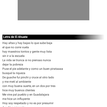
Letra de El Ahuate
Hay altas y hay bajas lo que sube baja
el que no corre vuela
hay maestros tontos y gente muy lista
sin ir a la escuela
La vida se trunca si no piensas nunca
dejar la pobreza
Puse el pie adelante y como un buen pirataaaa
busqué la riqueza
De guache fui pinchi y cruce al otro lado
y me metí al ambiente
con muy buena suerte, en un dos por tres
hice muy buenos clientes
Me vine pal pueblo y en Guadalajara
me hice un influyente
Hoy soy respetado y no es por presumir