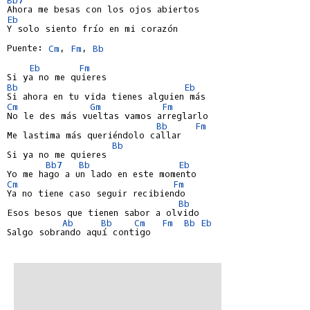
Eb
Y solo siento frío en mi corazón

Puente: 
Cm
, 
Fm
, 
Bb
Eb
Fm
Bb
Eb
Cm
Gm
Fm
No le des más vueltas vamos arreglarlo

Bb
Fm
Me lastima más queriéndolo callar

Bb
Si ya no me quieres

Bb7
Bb
Eb
Cm
Fm
Ya no tiene caso seguir recibiendo

Bb
Esos besos que tienen sabor a olvido

Ab
Bb
Cm
Fm
Bb
Eb
Salgo sobrando aquí contigo
