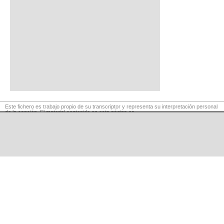
Este fichero es trabajo propio de su transcriptor y representa su interpretación personal
de la canción. El material contenido en esta página es
para exclusivo uso privado, por lo que se prohibe su reproducción o retransmisión, así
como su uso para fines comerciales.
©
LaCuerda
.net
·
·
·
aviso legal
privacidad
contacto