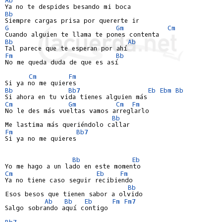
Bb
G
Gm
Cm
Bb
Ab
Fm
Bb
No me queda duda de que es así

Cm
Fm
Bb
Bb7
Eb
Ebm
Bb
Cm
Gm
Cm
Fm
No le des más vueltas vamos arreglarlo

Bb
Fm
Bb7
Si ya no me quieres

Bb
Eb
Cm
Eb
Fm
Ya no tiene caso seguir recibiendo

Bb
Esos besos que tienen sabor a olvido

Ab
Bb
Eb
Fm
Fm7
Salgo sobrando aquí contigo

Bb7