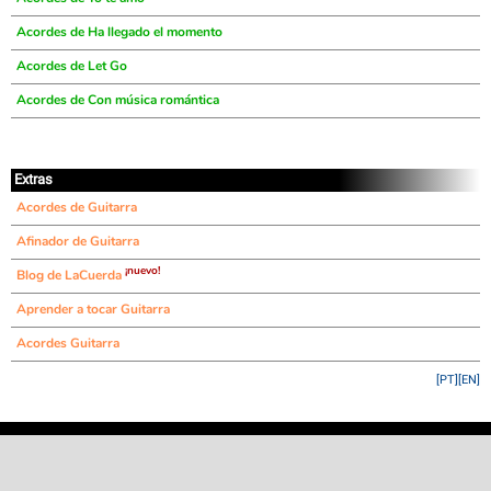
Acordes de Ha llegado el momento
Acordes de Let Go
Acordes de Con música romántica
Extras
Acordes de Guitarra
Afinador de Guitarra
¡nuevo!
Blog de LaCuerda
Aprender a tocar Guitarra
Acordes Guitarra
[PT]
[EN]
©
LaCuerda
.net
·
·
·
aviso legal
privacidad
contacto