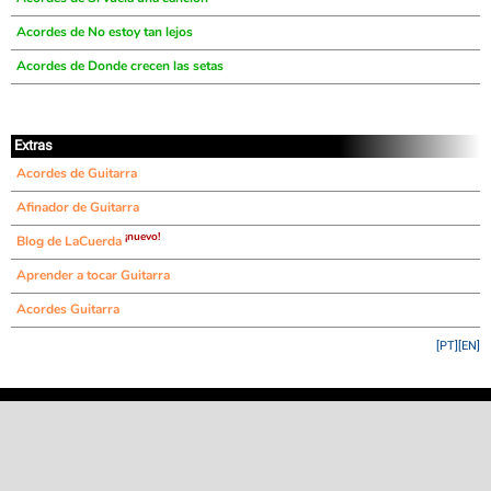
Acordes de No estoy tan lejos
Acordes de Donde crecen las setas
Extras
Acordes de Guitarra
Afinador de Guitarra
¡nuevo!
Blog de LaCuerda
Aprender a tocar Guitarra
Acordes Guitarra
[PT]
[EN]
©
LaCuerda
.net
·
·
·
aviso legal
privacidad
contacto