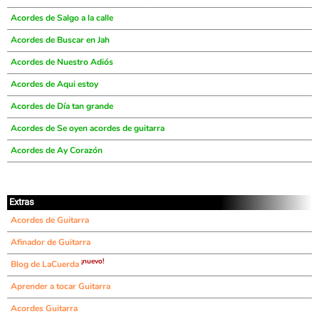
Acordes de Salgo a la calle
Acordes de Buscar en Jah
Acordes de Nuestro Adiós
Acordes de Aqui estoy
Acordes de Día tan grande
Acordes de Se oyen acordes de guitarra
Acordes de Ay Corazón
Extras
Acordes de Guitarra
Afinador de Guitarra
¡nuevo!
Blog de LaCuerda
Aprender a tocar Guitarra
Acordes Guitarra