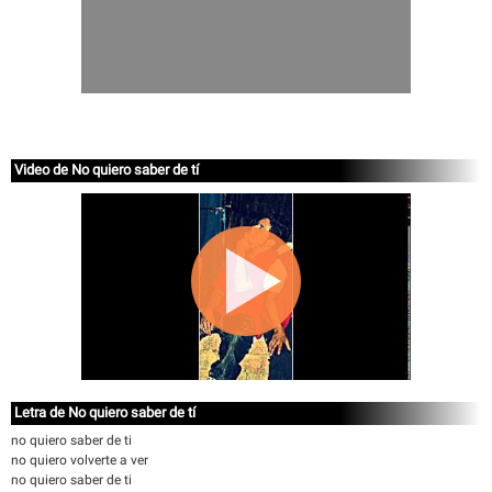
Video de No quiero saber de tí
Letra de No quiero saber de tí
no quiero saber de ti
no quiero volverte a ver
no quiero saber de ti