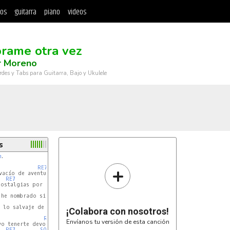
tos
guitarra
piano
videos
rame otra vez
r Moreno
rdes y Tabs para Guitarra, Bajo y Ukulele
s
m
.

+
RE7
acío de aventuras más

RE7
SOL
REm
SOL7
ostalgias por no verte ya

SIm
MI7
 he nombrado sin quererlo yo

SI7
 lo salvaje de tu sexo amor.

¡Colabora con nosotros!
RE7
Envíanos tu versión de esta canción
o tenerte devorándome

RE7
SOL
FA#m
SI7