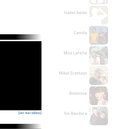
Isabel Aaiún
Camila
Mon Laferte
Mikel Erentxun
Belanova
[ver más videos]
Sin Bandera