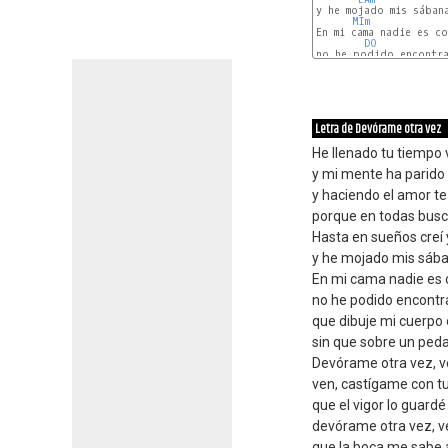
y he mojado mis sábana
MIm
En mi cama nadie es co
DO
no he podido encontrar
Letra de Devórame otra vez
He llenado tu tiempo
y mi mente ha parido 
y haciendo el amor t
porque en todas busco
Hasta en sueños creí
y he mojado mis sába
En mi cama nadie es 
no he podido encontra
que dibuje mi cuerpo 
sin que sobre un peda
Devórame otra vez, v
ven, castígame con t
que el vigor lo guardé 
devórame otra vez, v
que la boca me sabe a