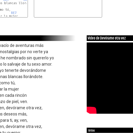
s blancas llorándote.

mo tú,

RE7
 la mujer

Video de Devórame otra vez
 vacío de aventuras más
nostalgias por no verte ya
e he nombrado sin quererlo yo
 lo salvaje de tu sexo amor.
 yo tenerte devorándome
nas blancas llorándote.
como tú,
r la mujer
en cada rincón
zo de piel, ven.
en, devórame otra vez,
us deseos más,
para ti, ay, ven,
en, devórame otra vez,
Extras
 tu cuerpo;