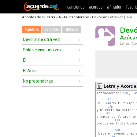
canciones
acordes
afinador
favori
Acordes de Guitarra
»
A
»
Azúcar Moreno
» Devórame otra vez (Tab)
Devó
Populares
del Artista
Historial
Azúca
Devórame otra vez
Letras, Aco
Solo se vive una vez
Él
El Amor
No pretenderas
Letra y Acorde
Introducción: 
SOL
, 
LA
SOL
He llenado tu tiempo v
LAm
y mi mente ha parido n
DO
y haciendo el amor te
LAm
porque en todas busco
SOL
Hasta en sueños creí y
LAm