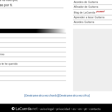
Acordes de Guitarra
 por ti.
Afinador de Guitarra
¡nuevo!
Blog de LaCuerda
Aprender a tocar Guitarra
Acordes Guitarra
rino
 te he querido
[Devórame otra vez chords]
[Devórame otra vez cifra]
©
LaCuerda
.net
·
·
·
·
·
·
aviso legal
privacidad
es
en
pt
contacto