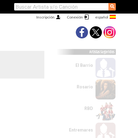
⚲
Inscripción
Conexión
Artistas Sugeridos
El Barrio
Rosario
RBD
Entremares