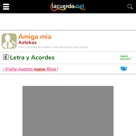
Amiga mia
Aztekas
Letra y Acordes de Guitarra. Aprende a tocar esta canción
Letra y Acordes
¡ Visita nuestro
nuevo
Blog !