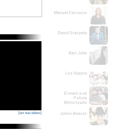
Manuel Carrasco
David Scarpeta
Kari Jobe
Los Huayra
El mató a un
Policía
Motorizado
[ver más videos]
Julion Alvarez