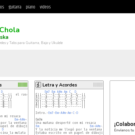
tos
guitarra
piano
videos
 Chola
ska
rdes y Tabs para Guitarra, Bajo y Ukulele
s
Letra y Acordes
D
Em7
Bm
A#m
Am
C
D
--5--||  el rasgado es solo para arriba
E||--7---7--6---5--3--5--||
--7--||
B||--8---7--6---5--5--7--||
--7--||
G||--7---7--6---5--5--7--||
--0--||
D||--9---9--8---7--5--7--||
--0--||
A||--7---9--8---7--3--5--||
--0--||
E||--0---7--6---5--------||
Intro.-
Em7
-
Bm
-
A#m
-
Am
-
C
-
D
Bm
-
A#m
-
Am
Em7m

por la ventana

¡Colabo
Bm
Bm
-
A#m
-
Am
D
Y la noticia me llegó por la ventana

Envíanos tu 
cina la mulata
