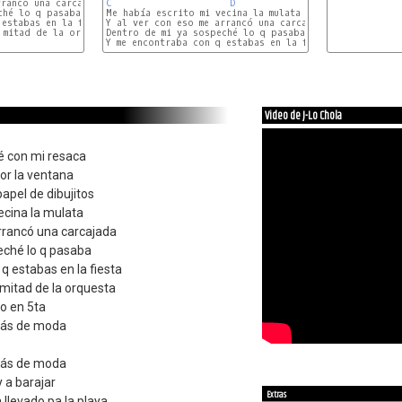
rancó una carcajada

C
D
hé lo q pasaba

Me había escrito mi vecina la mulata

estabas en la fiesta

Y al ver con eso me arrancó una carcajada

mitad de la orquesta

Dentro de mi ya sospeché lo q pasaba

Video de J-Lo Chola
 con mi resaca
por la ventana
apel de dibujitos
ecina la mulata
arrancó una carcajada
eché lo q pasaba
 estabas en la fiesta
 mitad de la orquesta
o en 5ta
stás de moda
stás de moda
y a barajar
Extras
 llevado pa la playa