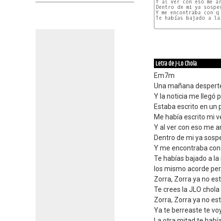
Y al ver con eso me ar
Dentro de mi ya sospec
Y me encontraba con q 
Te habías bajado a la 
Letra de J-Lo Chola
Em7m
Una mañana desperté
Y la noticia me llegó 
Estaba escrito en un p
Me había escrito mi v
Y al ver con eso me 
Dentro de mi ya sosp
Y me encontraba con q
Te habías bajado a la
los mismo acorde per
Zorra, Zorra ya no e
Te crees la JLO chola
Zorra, Zorra ya no e
Ya te berreaste te vo
La otra mitad te había