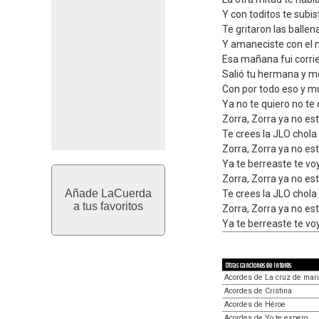
Y con toditos te subi
Te gritaron las balle
Y amaneciste con el 
Esa mañana fui corri
Salió tu hermana y me
Con por todo eso y m
Ya no te quiero no te 
Zorra, Zorra ya no e
Te crees la JLO chola
Zorra, Zorra ya no e
Ya te berreaste te vo
Zorra, Zorra ya no e
Añade LaCuerda
Te crees la JLO chola
a tus favoritos
Zorra, Zorra ya no e
Ya te berreaste te vo
Otras canciones de interés
Acordes de La cruz de mar
Acordes de Cristina
Acordes de Héroe
Acordes de Yo te espero