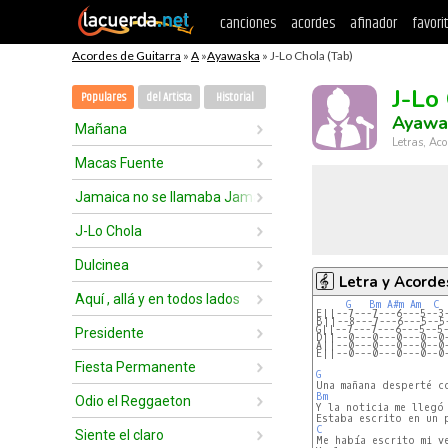
canciones
acordes
afinador
favori
Acordes de Guitarra
»
A
»
Ayawaska
» J-Lo Chola (Tab)
J-Lo
Populares
del Artista
Historial
Ayawa
Mañana
Letras, Aco
Macas Fuente
Jamaica no se llamaba Jamaica
J-Lo Chola
Dulcinea
Letra y Acorde
Aquí , allá y en todos lados
G
Bm
A#m
Am
C
E||--7---7---6---5--3
B||--8---7---6---5--5
G||--7---7---6---5--5
Presidente
D||--0---0---0---0--0
A||--0---0---0---0--0
E||--0---0---0---0--0
Fiesta Permanente
G
Bm
Odio el Reggaeton
Y la noticia me llegó 
C
Siente el claro
Me había escrito mi ve