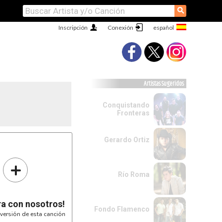
⚲
Inscripción
Conexión
Artistas Sugeridos
Conquistando
Fronteras
Gerardo Ortiz
+
Río Roma
ra con nosotros!
Fondo Flamenco
versión de esta canción