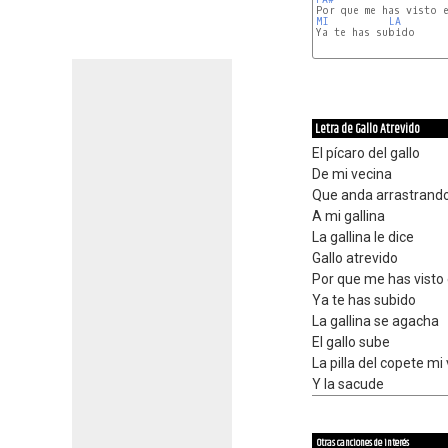
MI
LA
Ya te has subido

LA
MI
Letra de Gallo Atrevido
El pícaro del gallo
De mi vecina
Que anda arrastrando 
A mi gallina
La gallina le dice
Gallo atrevido
Por que me has visto
Ya te has subido
La gallina se agacha
El gallo sube
La pilla del copete mi
Y la sacude
Otras canciones de interés