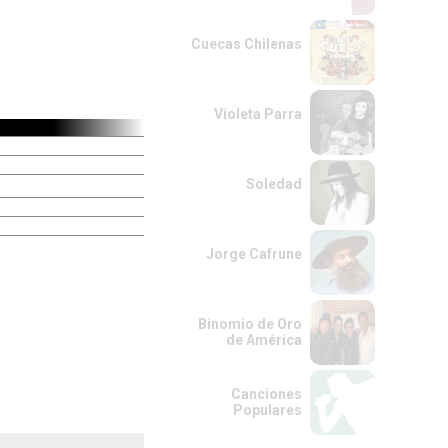
Cuecas Chilenas
Violeta Parra
Soledad
Jorge Cafrune
Binomio de Oro
de América
Canciones
Populares