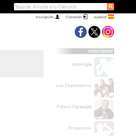
⚲
Inscripción
Conexión
Artistas Sugeridos
Antologia
Los Chalchaleros
Peteco Carabajal
Proyección