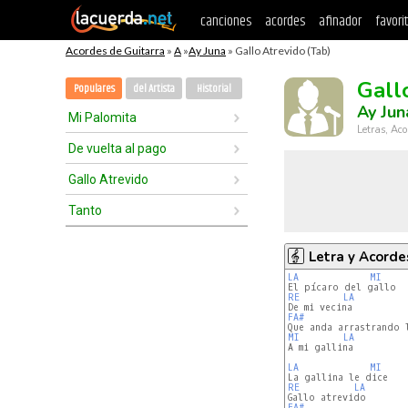
canciones
acordes
afinador
favori
Acordes de Guitarra
»
A
»
Ay Juna
» Gallo Atrevido (Tab)
Gall
Populares
del Artista
Historial
Ay Jun
Mi Palomita
Letras, Aco
De vuelta al pago
Gallo Atrevido
Tanto
Letra y Acorde
LA
MI
RE
LA
FA#
MI
LA
A mi gallina

LA
MI
RE
LA
FA#