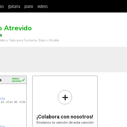
tos
guitarra
piano
videos
o Atrevido
a
rdes y Tabs para Guitarra, Bajo y Ukulele
s
mejor
✓
versión
+
SIm
¡Colabora con nosotros!
Envíanos tu versión de esta canción
SIm