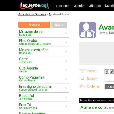
canciones
acordes
afinador
favori
Acordes de Guitarra
»
A
» Avant Press
Ava
Populares
Historial
Mi razón de ser
Letras, Ta
Banda MS
Elias Oraba
Coro Tabernáculo Cristiano
Me vas a extrañar
Banda MS
Corre
Jesse y Joy
Que Agonía
Filtrar:
Yuridia
Cómo Pagarte?
Buscar:
Carlos Rivera
Ordenar:
Eres digno de adorar
Alfab
Conquistando Fronteras
Beautiful
Tan Bionica
letras, tablaturas y acordes d
Eres Tú
Alma de coral
Carla Morrison
acor