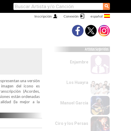
⚲
Inscripción
Conexión
Artistas Sugeridos
Enjambre
espresentan una versión
Los Huayra
a imagen del icono es
ranscripción (Acordes,
ersiones están ordenadas
alidad (la mejor a la
Manuel García
Ciro y los Persas