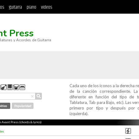
tos
guitarra
piano
videos
nt Press
blaturas y Acordes de Guitarra
Cada uno de los iconos a la derecha r
de la canción correspondiente. L
⚲
×
diferente en función del tipo de t
Tablatura, Tab para Bajo, etc). Las v
ético
Popularidad
primero por tipo y después por c
izquierda).
e Avant Press (chords & lyrics)
des