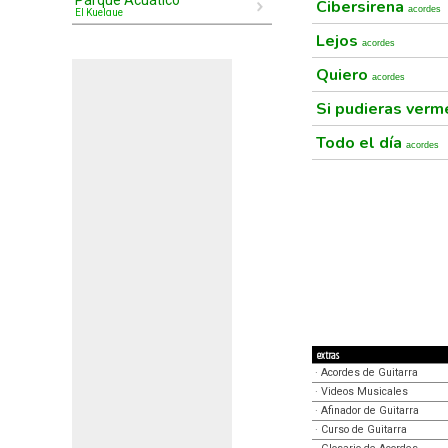
Parque Acuático
Cibersirena
acordes
El Kuelgue
Lejos
acordes
Quiero
acordes
Si pudieras ver
Todo el día
acordes
extras
·
Acordes de Guitarra
·
Videos Musicales
·
Afinador de Guitarra
·
Curso de Guitarra