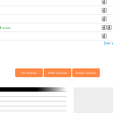
me
acordes
[ver 
Ver Nuevas
Pedir Canción
Enviar Canción