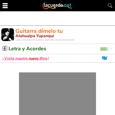
Guitarra dímelo tu
Atahualpa Yupanqui
Letra y Acordes de Guitarra. Aprende a tocar esta canción
Letra y Acordes
¡ Visita nuestro
nuevo
Blog !