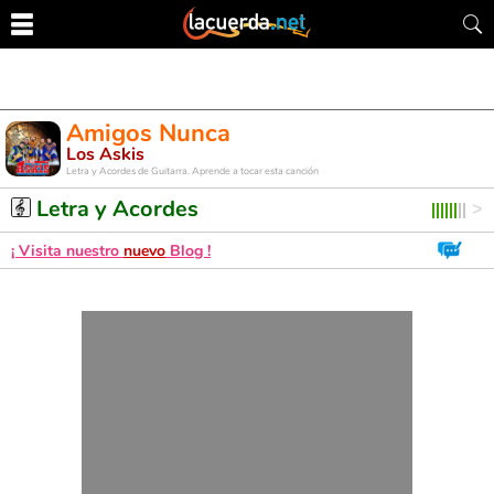
Amigos Nunca
Los Askis
Letra y Acordes de Guitarra. Aprende a tocar esta canción
Letra y Acordes
¡ Visita nuestro
nuevo
Blog !