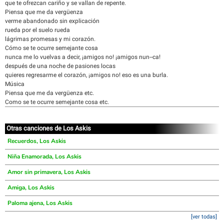
que te ofrezcan cariño y se vallan de repente.
Piensa que me da vergüenza
verme abandonado sin explicación
rueda por el suelo rueda
lágrimas promesas y mi corazón.
Cómo se te ocurre semejante cosa
nunca me lo vuelvas a decir, ¡amigos no! ¡amigos nun--ca!
después de una noche de pasiones locas
quieres regresarme el corazón, ¡amigos no! eso es una burla.
Música
Piensa que me da vergüenza etc.
Como se te ocurre semejante cosa etc.
Otras canciones de Los Askis
Recuerdos, Los Askis
Niña Enamorada, Los Askis
Amor sin primavera, Los Askis
Amiga, Los Askis
Paloma ajena, Los Askis
[ver todas]