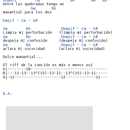
entre las quebradas tengo un

Gm
Bb
manantial para los dos

Dmaj7
 - 
Cm
 - 
G#
Gm
Bb
Ebmaj7
 - 
Cm
 - 
G#
Gm
Bb
Ebmaj7
 - 
Cm
 - 
G#
despeja 
MI
 confusión     (despeja 
MI
Gm
Bb
Ebmaj7
 - 
Cm
 - 
G#
aclara 
MI
 oscuridad      (aclara 
MI
 oscuridad)

Dulce manantial...

e|--------10---------------------------------
B|---11-13--13^(15)-13-11--13^(15)-13-11-----
G|-12--------------------12-------------12---
B
.
A
.
