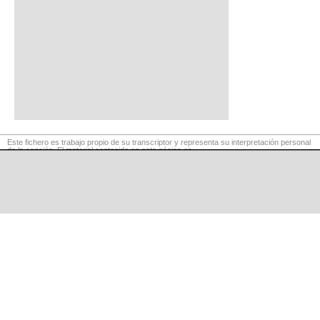
Este fichero es trabajo propio de su transcriptor y representa su interpretación personal
de la canción. El material contenido en esta página es
para exclusivo uso privado, por lo que se prohibe su reproducción o retransmisión, así
como su uso para fines comerciales.
©
LaCuerda
.net
·
·
·
aviso legal
privacidad
contacto