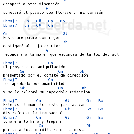
escaparé a otra dimensión

G
someteré al pueblo que florece en mi corazón

Ebmaj7
 - 
Cm
 - 
G#
 - 
Gm
 - 
Bb
Ebmaj7
 - 
Cm
 - 
G#
 - 
Gm
Cm
G#
Fusionaré pasmo con rigor

Bb
castigaré al hijo de Dios

G
fecundaré a la mujer que escondes de la luz del sol

Ebmaj7
Cm
El proyecto de aniquilación

G#
Gm
Bb
Ebmaj7
Cm
fue aprobado por unanimidad

G#
Gm
Bb
y se le celebró su impecable redacción

Ebmaj7
Cm
G#
Gm
Bb
Ebmaj7
Cm
G#
Gm
Bb
Ebmaj7
Cm
G#
Gm
Bb
tomaré a tu hija y treparé

Gm
Bb
Ebmaj7
Cm
G#
Gm
Bb