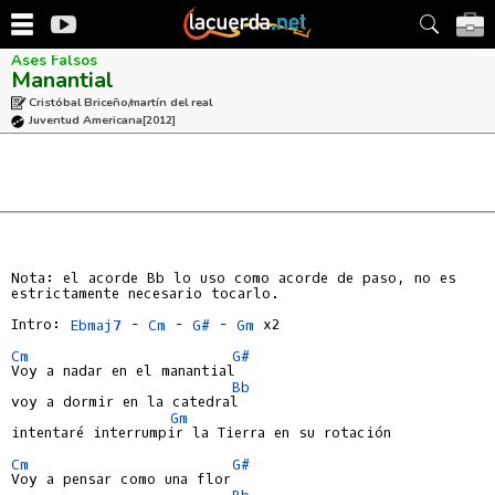
Ases Falsos
Manantial
Cristóbal Briceño/martín del real
Juventud Americana
[2012]
Nota: el acorde Bb lo uso como acorde de paso, no es

estrictamente necesario tocarlo.

Intro: 
Ebmaj7
 - 
Cm
 - 
G#
 - 
Gm
 x2

Cm
G#
Voy a nadar en el manantial

Bb
voy a dormir en la catedral

Gm
intentaré interrumpir la Tierra en su rotación

Cm
G#
Voy a pensar como una flor

Bb