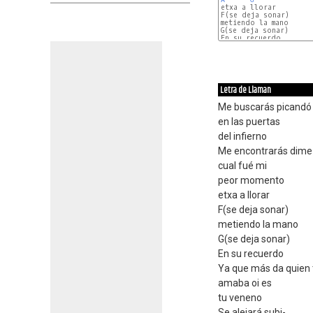
etxa a llorar

F(se deja sonar)

metiendo la mano

G(se deja sonar)

En su recuerdo

Letra de Llaman
Me buscarás picandó
en las puertas
del infierno
Me encontrarás dime
cual fué mi
peor momento
etxa a llorar
F(se deja sonar)
metiendo la mano
G(se deja sonar)
En su recuerdo
Ya que más da quien 
amaba oi es
tu veneno
Se alejará subi-