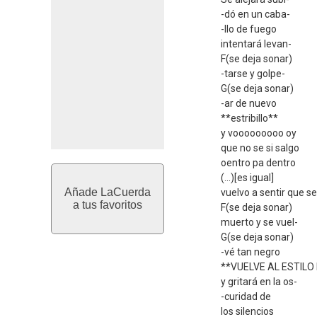
-dó en un caba-
-llo de fuego
intentará levan-
F(se deja sonar)
-tarse y golpe-
G(se deja sonar)
-ar de nuevo
**estribillo**
y vooooooooo oy
que no se si salgo
oentro pa dentro
(...)[es igual]
Añade LaCuerda
vuelvo a sentir que se
a tus favoritos
F(se deja sonar)
muerto y se vuel-
G(se deja sonar)
-vé tan negro
**VUELVE AL ESTILO 
y gritará en la os-
-curidad de
los silencios