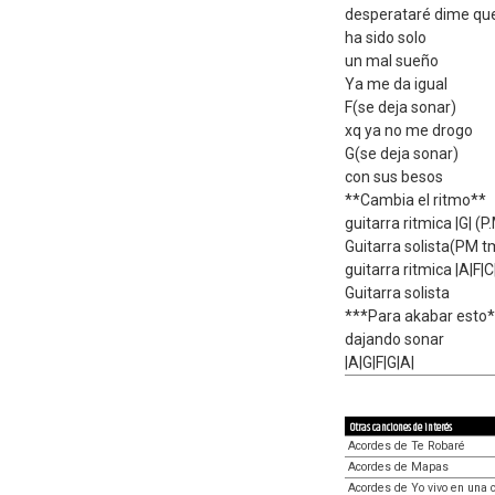
desperataré dime qu
ha sido solo
un mal sueño
Ya me da igual
F(se deja sonar)
xq ya no me drogo
G(se deja sonar)
con sus besos
**Cambia el ritmo**
guitarra ritmica |G| (P.
Guitarra solista(PM 
guitarra ritmica |A|F|
Guitarra solista
***Para akabar esto
dajando sonar
|A|G|F|G|A|
Otras canciones de interés
Acordes de Te Robaré
Acordes de Mapas
Acordes de Yo vivo en una 