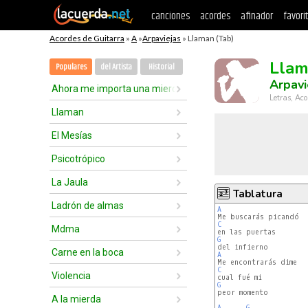
canciones
acordes
afinador
favori
Acordes de Guitarra
»
A
»
Arpaviejas
» Llaman (Tab)
Lla
Populares
del Artista
Historial
Arpavi
Ahora me importa una mierda
Letras, Aco
Llaman
El Mesías
Psicotrópico
La Jaula
Tablatura
Ladrón de almas
A
C
Mdma
G
Carne en la boca
A
C
Violencia
G
A la mierda
A
G