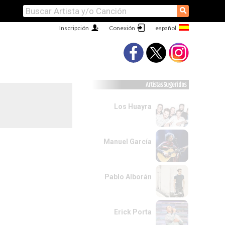
⚲
Inscripción
Conexión
Artistas Sugeridos
Los Huayra
Manuel García
Pablo Alborán
Erick Porta