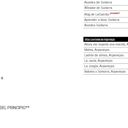
Acordes de Guitarra
Afinador de Guitarra
¡nuevo!
Blog de LaCuerda
Aprender a tocar Guitarra
Acordes Guitarra
Otras canciones de Arpaviejas
Ahora me importa una mierda, 
Mdma, Arpaviejas
Ladrón de almas, Arpaviejas
La Jaula, Arpaviejas
La Jungla, Arpaviejas
Sodoma y Gomorra, Arpaviejas
 a
DEL PRINCIPIO**