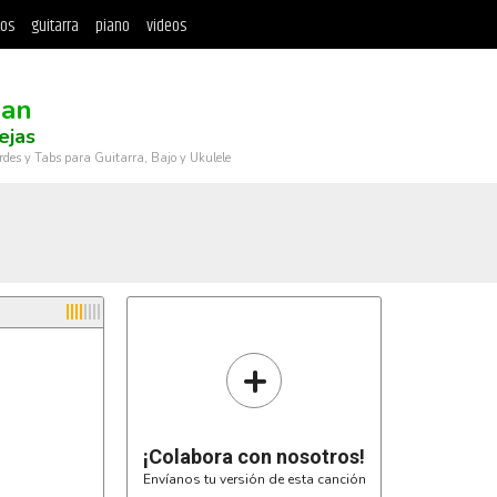
tos
guitarra
piano
videos
man
ejas
rdes y Tabs para Guitarra, Bajo y Ukulele
+
¡Colabora con nosotros!
Envíanos tu versión de esta canción