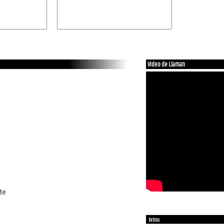
Video de Llaman
te
Extras