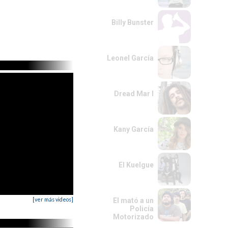
Billy Bunster
Leonel García
Dread Mar I
Kany García
El Kuelgue
[ver más videos]
El mató a un
Policía
Motorizado