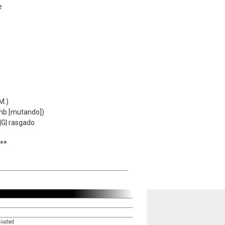
e
M.)
tmb [mutando])
C|G| rasgado
***
ciudad