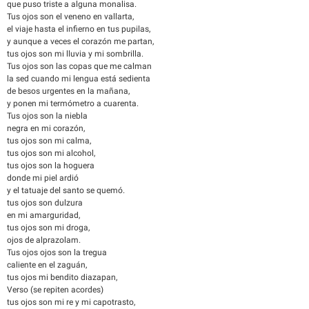
que puso triste a alguna monalisa.
Tus ojos son el veneno en vallarta,
el viaje hasta el infierno en tus pupilas,
y aunque a veces el corazón me partan,
tus ojos son mi lluvia y mi sombrilla.
Tus ojos son las copas que me calman
la sed cuando mi lengua está sedienta
de besos urgentes en la mañana,
y ponen mi termómetro a cuarenta.
Tus ojos son la niebla
negra en mi corazón,
tus ojos son mi calma,
tus ojos son mi alcohol,
tus ojos son la hoguera
donde mi piel ardió
y el tatuaje del santo se quemó.
tus ojos son dulzura
en mi amarguridad,
tus ojos son mi droga,
ojos de alprazolam.
Tus ojos ojos son la tregua
caliente en el zaguán,
tus ojos mi bendito diazapan,
Verso (se repiten acordes)
tus ojos son mi re y mi capotrasto,