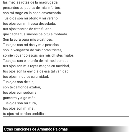
las medias rotas de la madrugada,
presuntos culpables de mis infartos,
son mi trago en la copa envenenada.
Tus ojos son mi otoño y mi verano,
tus ojos son mi fresca desvelada,
tus ojos tesoros de éste fulano
que cacha tus sueños bajo tu almohada.
Son la cura para mis cicatrices,
Tus ojos son mi risa y mis pecados
son la venganza de mis horas tristes,
sonríen cuando escuchan mis chistes malos.
Tus ojos son el triunfo de mi mediocridad,
tus ojos son mis reyes magos en navidad,
tus ojos son la envidia de esa tal vanidad,
tus ojos mi dulce calamidad.
Tus ojos son de tila,
son té de flor de azahar,
tus ojos son sodoma,
gomorra y algo más.
Tus ojos son mi cura,
tus ojos son mi mal,
tu ojos mi cordón umbilical.
Otras canciones de Armando Palomas