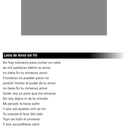
Letra de Amor sin fín
No hay números para contar no cabe
en mil palabras definir tu amor
no tiene fin tu inmenso amor
Fronteras no pueden parar no
podrán limitar el poder de tu amor
no tiene fin tu inmenso amor
Quién soy yo para que me amaras
No soy digna ni de tu mirada
Mi pecado te hace sufrir
Y aún así quieres vivir en mi
Tu creaste el lazo del cielo
Tuyo es todo el universo
Y aún así prefieres venir