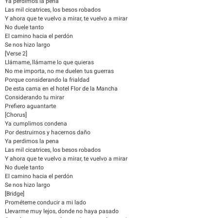
Ya perdimos la pena
Las mil cicatrices, los besos robados
Y ahora que te vuelvo a mirar, te vuelvo a mirar
No duele tanto
El camino hacia el perdón
Se nos hizo largo
[Verse 2]
Llámame, llámame lo que quieras
No me importa, no me duelen tus guerras
Porque considerando la frialdad
De esta cama en el hotel Flor de la Mancha
Considerando tu mirar
Prefiero aguantarte
[Chorus]
Ya cumplimos condena
Por destruirnos y hacernos daño
Ya perdimos la pena
Las mil cicatrices, los besos robados
Y ahora que te vuelvo a mirar, te vuelvo a mirar
No duele tanto
El camino hacia el perdón
Se nos hizo largo
[Bridge]
Prométeme conducir a mi lado
Llevarme muy lejos, donde no haya pasado