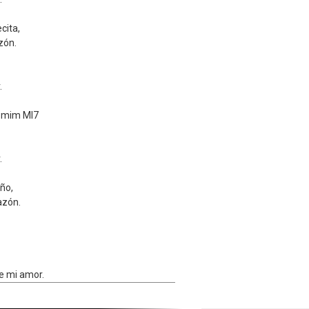
cita,
zón.
.
 mim MI7
.
ño,
azón.
e mi amor.