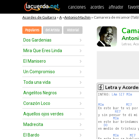
canciones
acordes
afinador
favori
Acordes de Guitarra
»
A
»
Antonio Machín
» Camarera de mi amor (Tab)
Cama
Populares
del Artista
Historial
Antoni
Dos Gardenias
Letras, Aco
Mira Que Eres Linda
El Manisero
Un Compromiso
Toda una vida
Letra y Acorde
Angelitos Negros
INTRO: 
LAm
SI7
MIm
   
Corazón Loco
MIm
MI7
En este bar te vi por 
RE7
Aquellos ojos verdes
y sin pensar te di mi 
MIm
en este bar brindamos 
Madrecita
DO
en medio de tristeza y
El Bardo
MIm
MI7
En este bar se hablaro