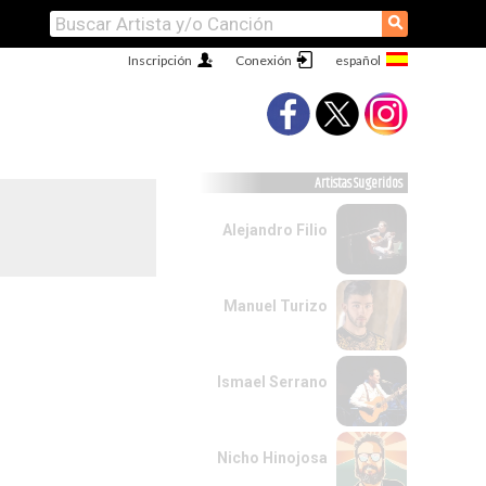
⚲
Inscripción
Conexión
Artistas Sugeridos
Alejandro Filio
Manuel Turizo
Ismael Serrano
Nicho Hinojosa