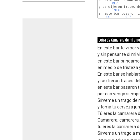
RE7
y se dijeron frases de
MIm
en este bar pasaron ta
DO
SI7
Letra de Camarera de mi amo
En este bar te vi por 
y sin pensar te di mi v
en este bar brindamo
en medio de tristeza
En este bar se hablar
y se dijeron frases del
en este bar pasaron t
por eso vengo siempre
Sírveme un trago de 
y toma tu cerveza jun
Tú eres la camarera 
Camarera, camarera,
tú eres la camarera d
Sírveme un trago a mi
camarera de mi amor