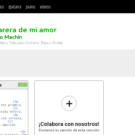
tos
guitarra
piano
videos
rera de mi amor
o Machín
rdes y Tabs para Guitarra, Bajo y Ukulele
s
                        ORIGINAL 
SOLm
 (CEJILLA 3)

+
LAm
vez primera,

SOL
vida entera,

LAm
con cerveza,

SI7
¡Colabora con nosotros!
 emoción.

Envíanos tu versión de esta canción
LAm
n nuestras almas,
