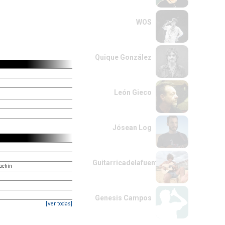
WOS
Quique González
León Gieco
Jósean Log
Guitarricadelafuente
achín
Genesis Campos
[ver todas]