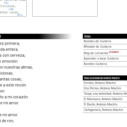
SOL
liciosas,

LAm
ntas cosas,

MIm
r
Extras
Acordes de Guitarra
vez primera,
Afinador de Guitarra
ida entera,
¡nuevo!
Blog de LaCuerda
s con cerveza,
Aprender a tocar Guitarra
 y emoción.
Acordes Guitarra
on nuestras almas,
iciosas,
Otras canciones de Antonio Machín
antas cosas,
Envidia, Antonio Machín
 a este rincón.
Dos Perlas, Antonio Machín
ron
Tengo una debilidad, Antonio M
to a mi corazón.
El Manisero, Antonio Machín
de mi amor.
El Bardo, Antonio Machín
Cartagenera, Antonio Machín
e mi amor.
 de ron,
.