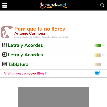
Para que tu no llores
Antonio Carmona
Letra y Acordes de Guitarra. Aprende a tocar esta canción
Letra y Acordes
Letra y Acordes
Tablatura
¡ Visita nuestro
nuevo
Blog !