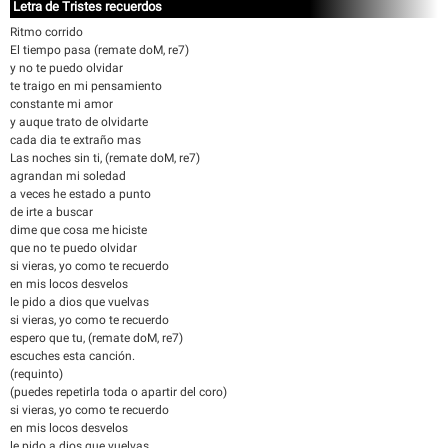
Letra de Tristes recuerdos
Ritmo corrido
El tiempo pasa (remate doM, re7)
y no te puedo olvidar
te traigo en mi pensamiento
constante mi amor
y auque trato de olvidarte
cada dia te extraño mas
Las noches sin ti, (remate doM, re7)
agrandan mi soledad
a veces he estado a punto
de irte a buscar
dime que cosa me hiciste
que no te puedo olvidar
si vieras, yo como te recuerdo
en mis locos desvelos
le pido a dios que vuelvas
si vieras, yo como te recuerdo
espero que tu, (remate doM, re7)
escuches esta canción.
(requinto)
(puedes repetirla toda o apartir del coro)
si vieras, yo como te recuerdo
en mis locos desvelos
le pido a dios que vuelvas