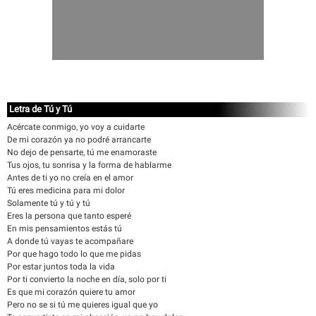
Letra de Tú y Tú
Acércate conmigo, yo voy a cuidarte
De mi corazón ya no podré arrancarte
No dejo de pensarte, tú me enamoraste
Tus ojos, tu sonrisa y la forma de hablarme
Antes de ti yo no creía en el amor
Tú eres medicina para mi dolor
Solamente tú y tú y tú
Eres la persona que tanto esperé
En mis pensamientos estás tú
A donde tú vayas te acompañare
Por que hago todo lo que me pidas
Por estar juntos toda la vida
Por ti convierto la noche en día, solo por ti
Es que mi corazón quiere tu amor
Pero no se si tú me quieres igual que yo