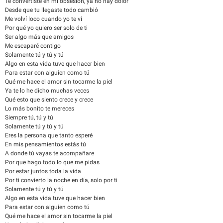
Te convertiste en mi obsesión, ya no hay dolor
Desde que tu llegaste todo cambió
Me volví loco cuando yo te vi
Por qué yo quiero ser solo de ti
Ser algo más que amigos
Me escaparé contigo
Solamente tú y tú y tú
Algo en esta vida tuve que hacer bien
Para estar con alguien como tú
Qué me hace el amor sin tocarme la piel
Ya te lo he dicho muchas veces
Qué esto que siento crece y crece
Lo más bonito te mereces
Siempre tú, tú y tú
Solamente tú y tú y tú
Eres la persona que tanto esperé
En mis pensamientos estás tú
A donde tú vayas te acompañare
Por que hago todo lo que me pidas
Por estar juntos toda la vida
Por ti convierto la noche en día, solo por ti
Solamente tú y tú y tú
Algo en esta vida tuve que hacer bien
Para estar con alguien como tú
Qué me hace el amor sin tocarme la piel