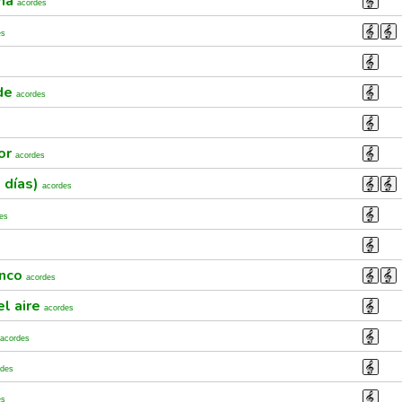
ana
acordes
es
rde
acordes
tor
acordes
 días)
acordes
es
enco
acordes
el aire
acordes
acordes
rdes
es