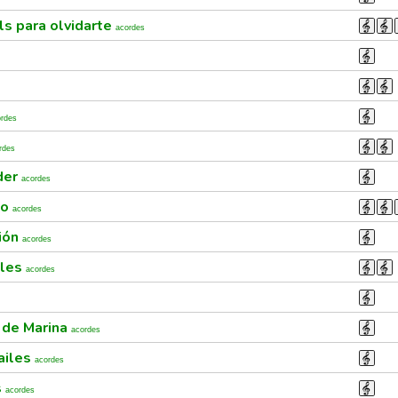
ls para olvidarte
acordes
ordes
rdes
der
acordes
to
acordes
ión
acordes
ales
acordes
 de Marina
acordes
ailes
acordes
s
acordes