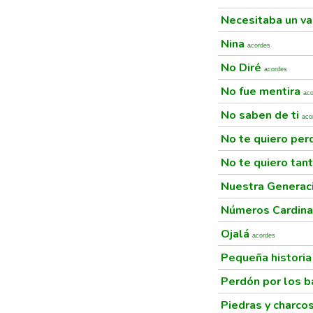
Necesitaba un va
Nina
acordes
No Diré
acordes
No fue mentira
ac
No saben de ti
aco
No te quiero per
No te quiero tan
Nuestra Generac
Números Cardin
Ojalá
acordes
Pequeña historia
Perdón por los b
Piedras y charco