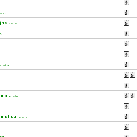
ordes
ojos
acordes
es
s
acordes
lico
acordes
n el sur
acordes