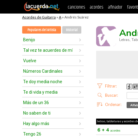
canciones
acordes
afinador
favori
Acordes de Guitarra
»
A
» Andrés Suárez
And
Populares del Artista
Historial
Benijo
Letras, Ta
Tal vez te acuerdes de mí
Vuelve
Números Cardinales
Te doy media noche
Filtrar:
Te di vida y media
Buscar:
Más de un 36
Ordenar:
Alfab
No saben de ti
letras, tablaturas y acordes d
Hay algo más
6 + 4
acordes
Tengo 26