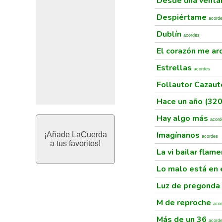
Desde una vent
Despiértame
acord
Dublín
acordes
El corazón me a
Estrellas
acordes
Follautor Cazau
Hace un año (320
Hay algo más
acord
Imagínanos
¡Añade LaCuerda
acordes
a tus favoritos!
La vi bailar flam
Lo malo está en 
Luz de pregonda
M de reproche
aco
Más de un 36
acord