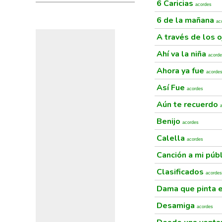
6 Caricias
acordes
6 de la mañana
ac
A través de los 
Ahí va la niña
acord
Ahora ya fue
acorde
Así Fue
acordes
Aún te recuerdo
Benijo
acordes
Calella
acordes
Canción a mi púb
Clasificados
acordes
Dama que pinta e
Desamiga
acordes