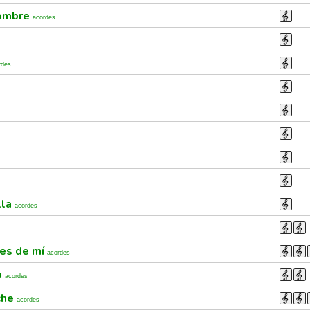
nombre
acordes
rdes
lla
acordes
des de mí
acordes
a
acordes
che
acordes