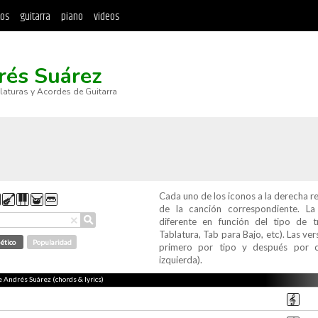
tos
guitarra
piano
videos
rés Suárez
blaturas y Acordes de Guitarra
Cada uno de los iconos a la derecha r
de la canción correspondiente. L
⚲
×
diferente en función del tipo de t
Tablatura, Tab para Bajo, etc). Las v
ético
Popularidad
primero por tipo y después por c
izquierda).
e Andrés Suárez (chords & lyrics)