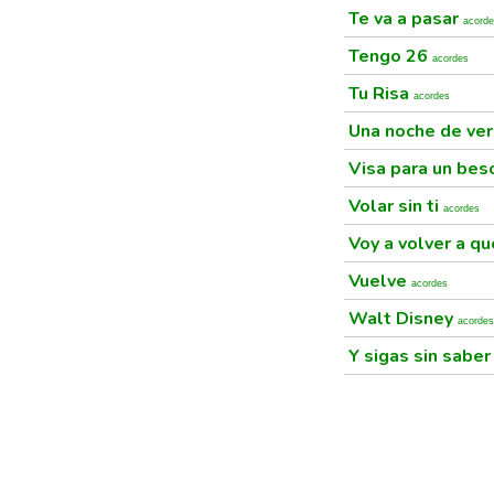
Te va a pasar
acord
Tengo 26
acordes
Tu Risa
acordes
Una noche de ve
Visa para un be
Volar sin ti
acordes
Voy a volver a q
Vuelve
acordes
Walt Disney
acordes
Y sigas sin sabe