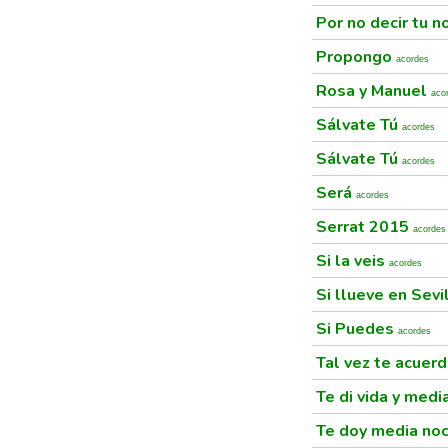
Por no decir tu 
Propongo
acordes
Rosa y Manuel
aco
Sálvate Tú
acordes
Sálvate Tú
acordes
Será
acordes
Serrat 2015
acordes
Si la veis
acordes
Si llueve en Sevi
Si Puedes
acordes
Tal vez te acuer
Te di vida y medi
Te doy media no