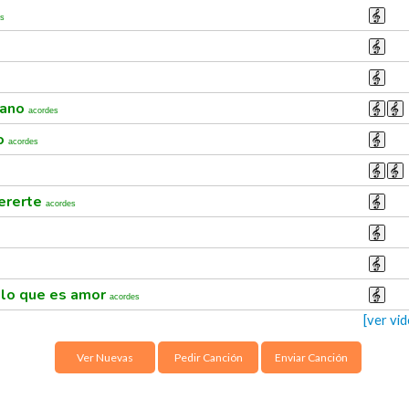
es
rano
acordes
so
acordes
uererte
acordes
r lo que es amor
acordes
[ver vi
Ver Nuevas
Pedir Canción
Enviar Canción