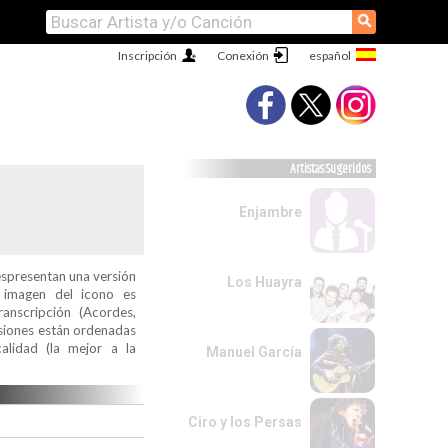
⚲
Inscripción
Conexión
Artistas Sugeridos
Enjambre
espresentan una versión
Los Huayra
a imagen del icono es
ranscripción (Acordes,
ersiones están ordenadas
alidad (la mejor a la
Manuel García
Ciro y los Persas