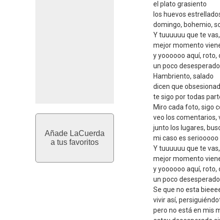
el plato grasiento
los huevos estrellado
domingo, bohemio, so
Y tuuuuuu que te vas, 
mejor momento viene
y yoooooo aquí, roto,
un poco desesperado
Hambriento, salado
dicen que obsesiona
te sigo por todas par
Miro cada foto, sigo 
veo los comentarios, 
junto los lugares, bu
Añade LaCuerda
mi caso es seriooooo 
a tus favoritos
Y tuuuuuu que te vas, 
mejor momento viene
y yoooooo aquí, roto,
un poco desesperado
Se que no esta bieee
vivir así, persiguiénd
pero no está en mis