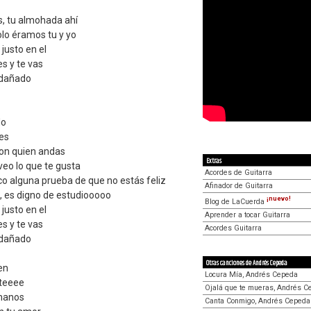
s, tu almohada ahí
lo éramos tu y yo
justo en el
s y te vas
 dañado
do
tes
con quien andas
Extras
veo lo que te gusta
Acordes de Guitarra
sco alguna prueba de que no estás feliz
Afinador de Guitarra
, es digno de estudiooooo
¡nuevo!
Blog de LaCuerda
justo en el
Aprender a tocar Guitarra
s y te vas
Acordes Guitarra
 dañado
Otras canciones de Andrés Cepeda
en
Locura Mía, Andrés Cepeda
oteeee
Ojalá que te mueras, Andrés C
 manos
Canta Conmigo, Andrés Cepeda