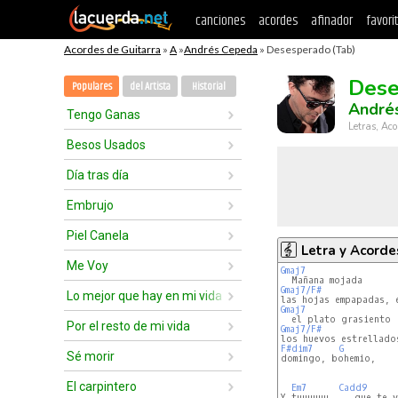
canciones
acordes
afinador
favori
Acordes de Guitarra
»
A
»
Andrés Cepeda
» Desesperado (Tab)
Dese
Populares
del Artista
Historial
André
Tengo Ganas
Letras, Aco
Besos Usados
Día tras día
Embrujo
Piel Canela
Letra y Acorde
Me Voy
Gmaj7
Gmaj7/F#
Lo mejor que hay en mi vida
Gmaj7
Por el resto de mi vida
Gmaj7/F#
F#dim7
G
Sé morir
domingo, bohemio,    
El carpintero
Em7
Cadd9
Y tuuuuuu     que te v