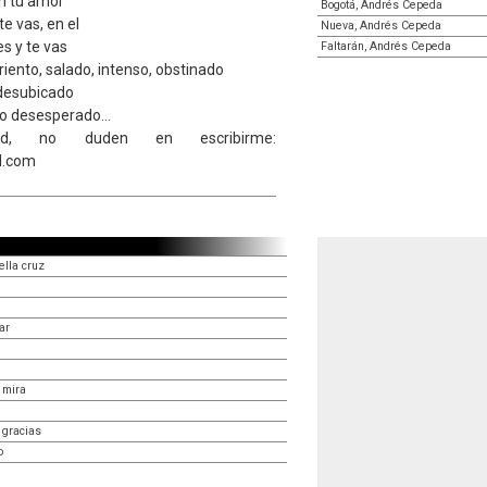
n tu amor
Bogotá, Andrés Cepeda
e vas, en el
Nueva, Andrés Cepeda
s y te vas
Faltarán, Andrés Cepeda
ento, salado, intenso, obstinado
 desubicado
o desesperado...
etud, no duden en escribirme:
l.com
ella cruz
ar
 mira
 gracias
o