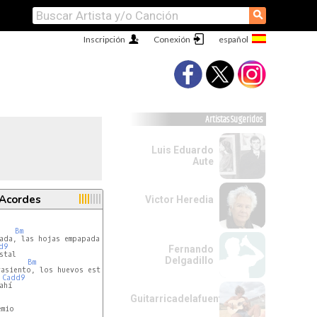
⚲
Inscripción
Conexión
Artistas Sugeridos
Luis Eduardo
Aute
 Acordes
Victor Heredia
Bm
d9
Fernando
Delgadillo
Bm
Cadd9
hí

Guitarricadelafuente