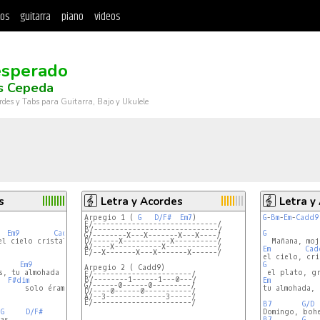
tos
guitarra
piano
videos
sperado
s Cepeda
rdes y Tabs para Guitarra, Bajo y Ukulele
s
Letra y Acordes
Letra y
Arpegio 1 ( 
G
D/F#
Em7
G
-
Bm
-
Em
-
Cadd9
E/-----------------------------/
B/-----------------------------/
Em9
Cadd9
G
G/--------X---X-------X---X----/
D/------X-----------X----------/
A/----X-----------X------------/
Em
Cad
E/--X-------X---X-------X------/
Em9
Cadd9
G
E/-----------------------/
B/--------1------1---0---/
F#dim
G
Em
G/------0------0---------/
      solo éramos tu y yo

tu almohada, a
D/----0------0-----------/
A/--3--------------3-----/
E/-----------------------/
B7
G/D
G
D/F#
as,

B7
G