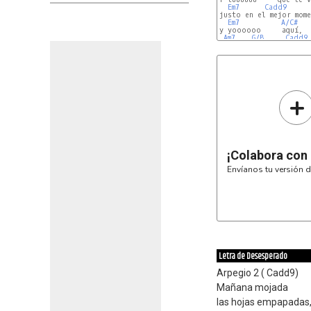
Em7
Cadd9
justo en el mejor mome
Em7
A/C#
y yoooooo     aquí,

Am7
G/B
Cadd9
+
¡Colabora con
Envíanos tu versión d
Letra de Desesperado
Arpegio 2 ( Cadd9)
Mañana mojada
las hojas empapadas, e