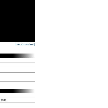
[ver más videos]
epeda