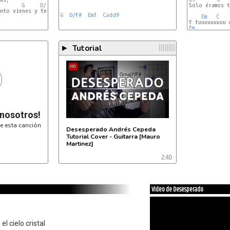
G
D/F#
Solo éramos t
nto vienes y te vas

G
D/F#
Em7
Cadd9
Em
C
Em
Tutorial
►
HD
 nosotros!
e esta canción
Desesperado Andrés Cepeda
Tutorial Cover - Guitarra [Mauro
Martinez]
2:40
Video de Desesperado
l cielo cristal