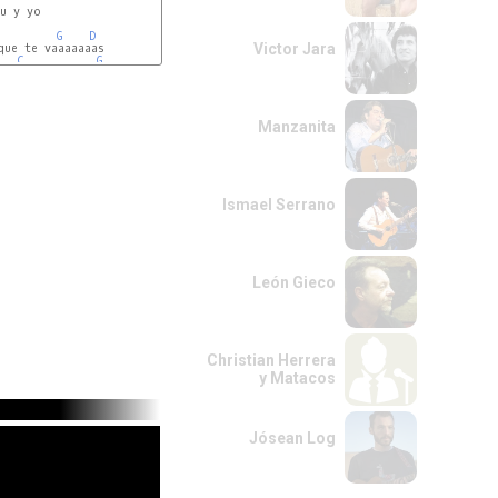
u y yo

G
D
Victor Jara
C
G
D
Manzanita
Ismael Serrano
León Gieco
Christian Herrera
y Matacos
Jósean Log