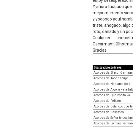
estoy desesperado si
Y ahora tuuuuuu que t
mejor momento viene
y yoooooo aquí hambri
triste, ahogado, algo
roto, dañado y un poc
Cualquier inqui
Oscarmantll@hotmai
Gracias
Otras canciones de interés
Acordes de El murió en aqu
Acordes de Todo es tuyo
Acordes de Háblame de ti
Acordes de Algo te va a falt
Acordes de Que bonita va
Acordes de Felices
Acordes de Este loco que te
Acordes de Bailemos
Acordes de Señor te doy las
Acordes de Lo más hermos