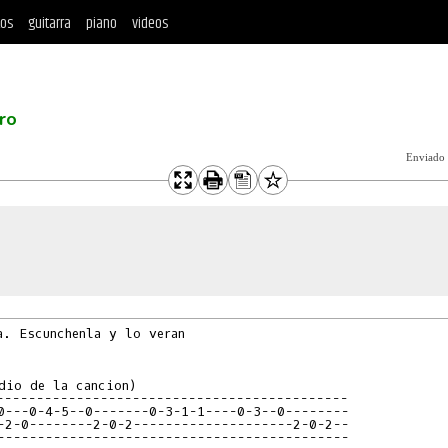
tos
guitarra
piano
videos
ro
Enviado
. Escunchenla y lo veran

dio de la cancion)

--------------------------------------------

0---0-4-5--0-------0-3-1-1----0-3--0--------

-2-0--------2-0-2--------------------2-0-2--

--------------------------------------------
