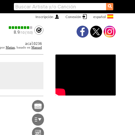
⚲
Inscripción
Conexión
8.9
/10 (150)
acal0236
 por
Matias
, basado en
Manuel