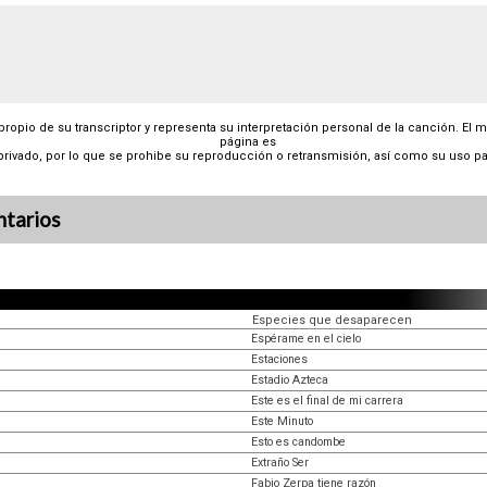
 propio de su transcriptor y representa su interpretación personal de la canción. El 
página es
privado, por lo que se prohibe su reproducción o retransmisión, así como su uso pa
tarios
Especies que desaparecen
Espérame en el cielo
Estaciones
Estadio Azteca
Este es el final de mi carrera
Este Minuto
Esto es candombe
Extraño Ser
Fabio Zerpa tiene razón