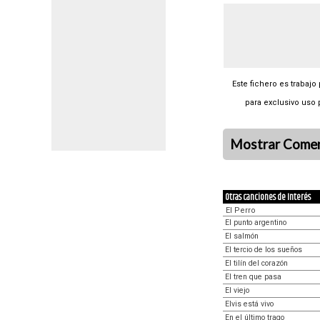
Este fichero es trabajo
para exclusivo uso 
Mostrar Comen
Otras canciones de Interés
El Perro
El punto argentino
El salmón
El tercio de los sueños
El tilín del corazón
El tren que pasa
El viejo
Elvis está vivo
En el último trago