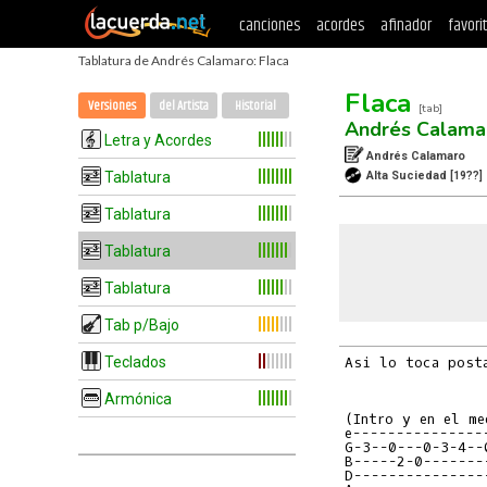
canciones
acordes
afinador
favori
Tablatura de Andrés Calamaro: Flaca
Flaca
Versiones
del Artista
Historial
[tab]
Andrés Calama
Letra y Acordes
Andrés Calamaro
Tablatura
Alta Suciedad
[19??]
Tablatura
Tablatura
Tablatura
Tab p/Bajo
Teclados
Asi lo toca posta
Armónica
(Intro y en el me
e---------------
G-3--0---0-3-4--
B-----2-0-------
D---------------