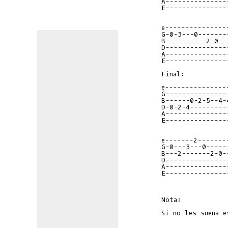
A---------------
E---------------
e---------------
G-0-3---0-------
B----------2-0--
D---------------
A---------------
E---------------
Final:

e---------------
G---------------
B------0-2-5--4-
D-0-2-4---------
A---------------
E---------------
e-------2-------
G-0---3---0-----
B---2-------2-0-
D---------------
A---------------
E---------------
Nota:
