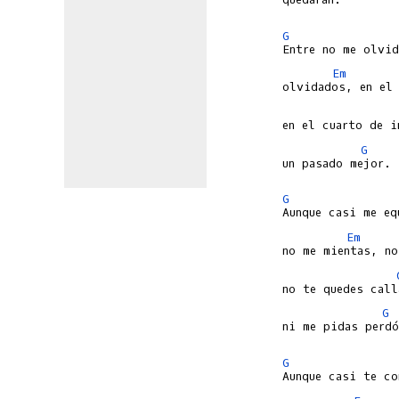
G
Em
G
un pasado mejor.

G
Em
G
ni me pidas perdó
G