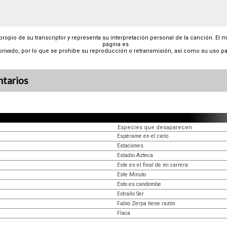
 propio de su transcriptor y representa su interpretación personal de la canción. El 
página es
privado, por lo que se prohibe su reproducción o retransmisión, así como su uso pa
tarios
Especies que desaparecen
Espérame en el cielo
Estaciones
Estadio Azteca
Este es el final de mi carrera
Este Minuto
Esto es candombe
Extraño Ser
Fabio Zerpa tiene razón
Flaca