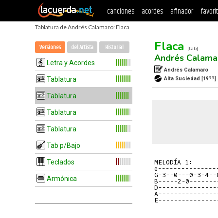
canciones
acordes
afinador
favori
Tablatura de Andrés Calamaro: Flaca
Flaca
Versiones
del Artista
Historial
[tab]
Andrés Calama
Letra y Acordes
Andrés Calamaro
Tablatura
Alta Suciedad
[19??]
Tablatura
Tablatura
Tablatura
Tab p/Bajo
Teclados
e---------------
G-3--0---0-3-4--
Armónica
B-----2-0-------
D---------------
A---------------
E---------------