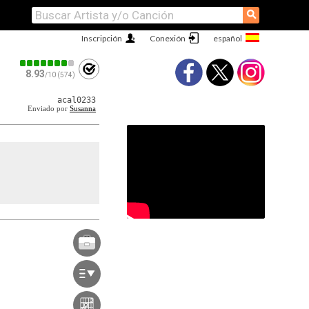
⚲
Inscripción
Conexión
8.93
/10 (574)
acal0233
Enviado por
Susanna