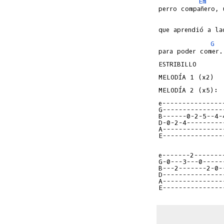
Em
G
para poder comer.

ESTRIBILLO

MELODÍA 1 (x2)

MELODÍA 2 (x5):

e---------------
G---------------
B------0-2-5--4-
D-0-2-4---------
A---------------
E---------------
e-------2-------
G-0---3---0-----
B---2-------2-0-
D---------------
A---------------
E---------------