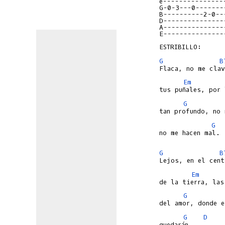
e---------------
G-0-3---0-------
B----------2-0--
D---------------
A---------------
E---------------
G
B
Em
G
G
no me hacen mal.

G
B
Em
G
G
D
quedarán.
