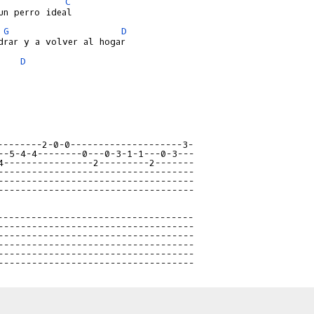
C
G
D
D
--------2-0-0--------------------3-
--5-4-4--------0---0-3-1-1---0-3---
4----------------2---------2-------
-----------------------------------
-----------------------------------
-----------------------------------
-----------------------------------
-----------------------------------
-----------------------------------
-----------------------------------
-----------------------------------
-----------------------------------