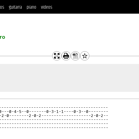
tos
guitarra
piano
videos
ro
--------------------------------------------
0---0-4-5--0-------0-3-1-1----0-3--0--------
-2-0--------2-0-2--------------------2-0-2--
--------------------------------------------
--------------------------------------------
--------------------------------------------