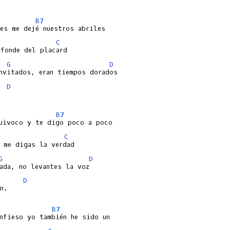
B7
C
G
D
D
B7
C
G
D
D
n.

B7