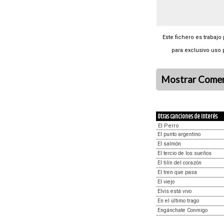
Este fichero es trabajo
para exclusivo uso 
Mostrar Comen
Otras canciones de Interés
El Perro
El punto argentino
El salmón
El tercio de los sueños
El tilín del corazón
El tren que pasa
El viejo
Elvis está vivo
En el último trago
Engánchate Conmigo