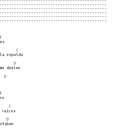
--------------------------------------------
--------------------------------------------
--------------------------------------------
--------------------------------------------
--------------------------------------------
--------------------------------------------
7
C
D
D
7
C
D