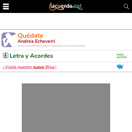
Quédate
Andrea Echeverri
Letra y Acordes de Guitarra. Aprende a tocar esta canción
Letra y Acordes
¡ Visita nuestro
nuevo
Blog !