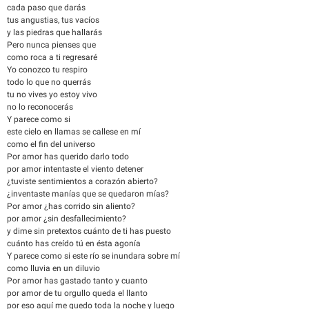
cada paso que darás
tus angustias, tus vacíos
y las piedras que hallarás
Pero nunca pienses que
como roca a ti regresaré
Yo conozco tu respiro
todo lo que no querrás
tu no vives yo estoy vivo
no lo reconocerás
Y parece como si
este cielo en llamas se callese en mí
como el fin del universo
Por amor has querido darlo todo
por amor intentaste el viento detener
¿tuviste sentimientos a corazón abierto?
¿inventaste manías que se quedaron mías?
Por amor ¿has corrido sin aliento?
por amor ¿sin desfallecimiento?
y dime sin pretextos cuánto de ti has puesto
cuánto has creído tú en ésta agonía
Y parece como si este río se inundara sobre mí
como lluvia en un diluvio
Por amor has gastado tanto y cuanto
por amor de tu orgullo queda el llanto
por eso aquí me quedo toda la noche y luego