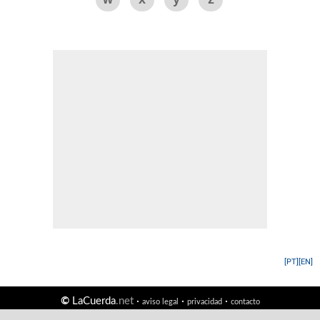
[PT]
[EN]
©
LaCuerda
.net
·
·
·
aviso legal
privacidad
contacto