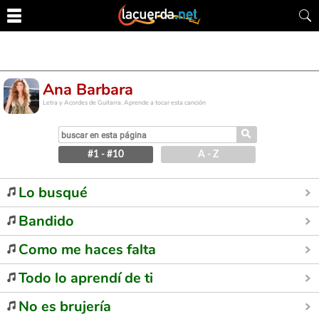
Ana Barbara
Letra y Acordes de Guitarra. Aprende a tocar esta canción
⚲
#1 - #10
A - Z
Lo busqué
Bandido
Como me haces falta
Todo lo aprendí de ti
No es brujería