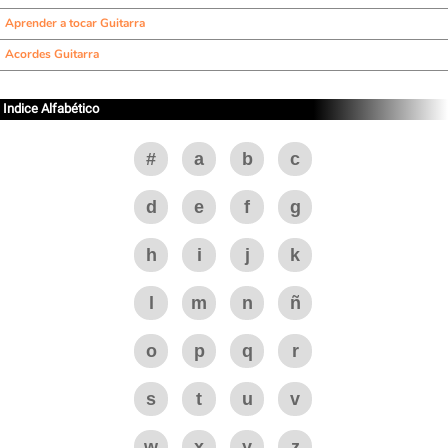
Aprender a tocar Guitarra
Acordes Guitarra
Indice Alfabético
#
a
b
c
d
e
f
g
h
i
j
k
l
m
n
ñ
o
p
q
r
s
t
u
v
w
x
y
z