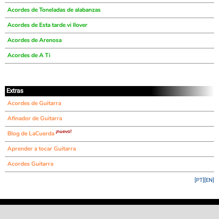
Acordes de Toneladas de alabanzas
Acordes de Esta tarde vi llover
Acordes de Arenosa
Acordes de A Ti
Extras
Acordes de Guitarra
Afinador de Guitarra
¡nuevo!
Blog de LaCuerda
Aprender a tocar Guitarra
Acordes Guitarra
[PT]
[EN]
©
LaCuerda
.net
·
·
·
aviso legal
privacidad
contacto