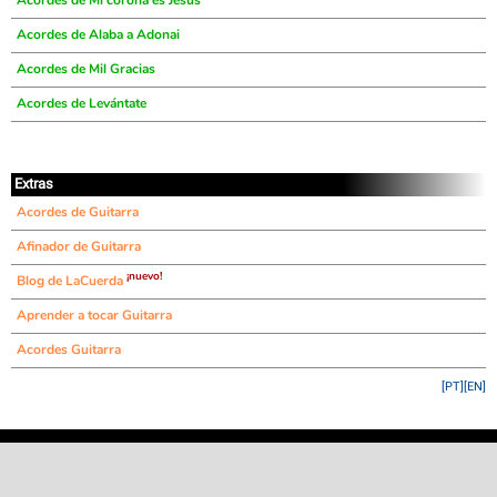
Acordes de Mi corona es Jesús
Acordes de Alaba a Adonai
Acordes de Mil Gracias
Acordes de Levántate
Extras
Acordes de Guitarra
Afinador de Guitarra
¡nuevo!
Blog de LaCuerda
Aprender a tocar Guitarra
Acordes Guitarra
[PT]
[EN]
©
LaCuerda
.net
·
·
·
aviso legal
privacidad
contacto