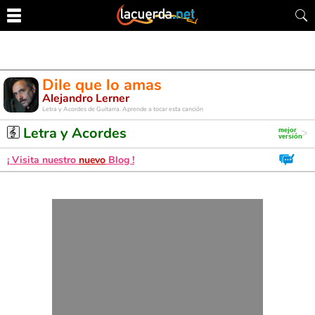
Dile que lo amas
Alejandro Lerner
Letra y Acordes de Guitarra. Aprende a tocar esta canción
Letra y Acordes
¡ Visita nuestro
nuevo
Blog !