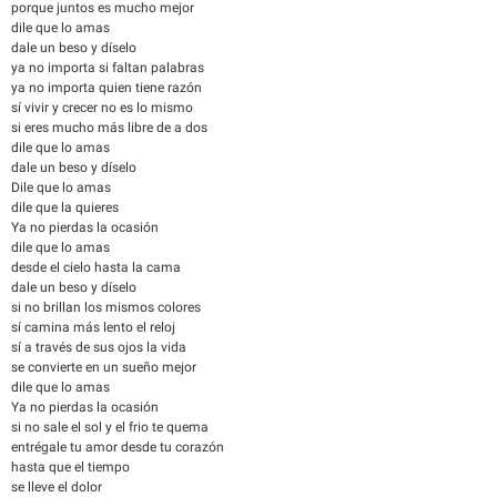
porque juntos es mucho mejor
dile que lo amas
dale un beso y díselo
ya no importa si faltan palabras
ya no importa quien tiene razón
sí vivir y crecer no es lo mismo
si eres mucho más libre de a dos
dile que lo amas
dale un beso y díselo
Dile que lo amas
dile que la quieres
Ya no pierdas la ocasión
dile que lo amas
desde el cielo hasta la cama
dale un beso y díselo
si no brillan los mismos colores
sí camina más lento el reloj
sí a través de sus ojos la vida
se convierte en un sueño mejor
dile que lo amas
Ya no pierdas la ocasión
si no sale el sol y el frio te quema
entrégale tu amor desde tu corazón
hasta que el tiempo
se lleve el dolor