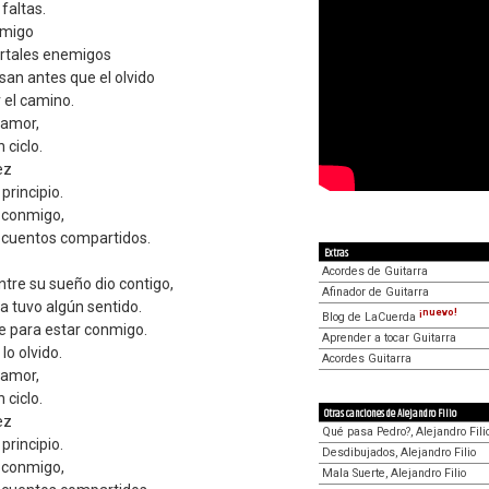
 faltas.
onmigo
portales enemigos
san antes que el olvido
 el camino.
 amor,
 ciclo.
ez
principio.
 conmigo,
 cuentos compartidos.
Extras
Acordes de Guitarra
ntre su sueño dio contigo,
Afinador de Guitarra
na tuvo algún sentido.
¡nuevo!
Blog de LaCuerda
te para estar conmigo.
Aprender a tocar Guitarra
lo olvido.
Acordes Guitarra
 amor,
 ciclo.
Otras canciones de Alejandro Filio
ez
Qué pasa Pedro?, Alejandro Fili
principio.
Desdibujados, Alejandro Filio
 conmigo,
Mala Suerte, Alejandro Filio