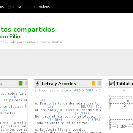
tos
guitarra
piano
videos
tos compartidos
dro Filio
rdes y Tabs para Guitarra, Bajo y Ukulele
s
Letra y Acordes
Tablatu
D/F#
Introd: 
SOL
 - 
SOL4
 - 
SOL5
 - 
SOL4
 - 
SOL
G
da, sobre la ventana,

E-------3----
B7
Em
A------------
, ni palomas blancas.

SOL
RE
D---------0--
D/F#
A. Durmió la tarde desnuda sobre la ventana,

G
G-------0--0-
B-------0----
 se platican las campanas,

LAm
RE/FA#
SOL
 (
SOL4
)

e------------
C9
afuera nadie, ni luces ni palomas blancas.

e faltas.

DO
        (
RE/FA#
)            
SOL
 (
SOL4
)

No juega el viento, no se platican las campanas.

E------------
A------------
RE
 (
RE*
)        
DO
    (
RE/FA#
)  
SOL
D------------
luvia llorará conmigo,

Todo silencio si tú me faltas.

G----------2-
 portales enemigos,

B---0h1h0----
e------------
an antes que el olvido,

A. La lluvia llorará conmigo

el camino, por el camino.

y calle abajo de los portales enemigos
