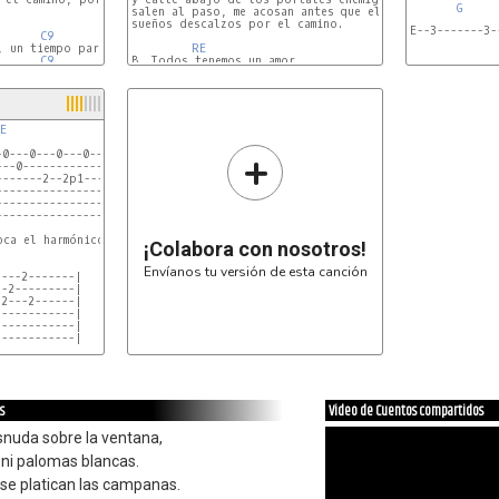
G
     
salen al paso, me acosan antes que el olvido

sueños descalzos por el camino.

E--3-------3-
C9
D/F#
G
, un tiempo para dar, un ciclo,

RE
C9
B. Todos tenemos un amor,

D/F#
G
DO
SOL
 (
SOL4
E
+
0---0---0---0------|

--0----------------|

------2--2p1-------|

---------------2---|

-------------------|

-------------------| x2

ca el harmónico.)

¡Colabora con nosotros!
Envíanos tu versión de esta canción
---2-------|

-2---------|

2---2------|

-----------|

-----------|

-----------|

s
Video de Cuentos compartidos
snuda sobre la ventana,
s ni palomas blancas.
o se platican las campanas.