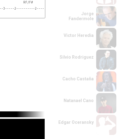
             RF/F#

--3-----2----------2-------|
Jorge
Fandermole
Victor Heredia
Silvio Rodriguez
Cacho Castaña
Natanael Cano
Edgar Oceransky