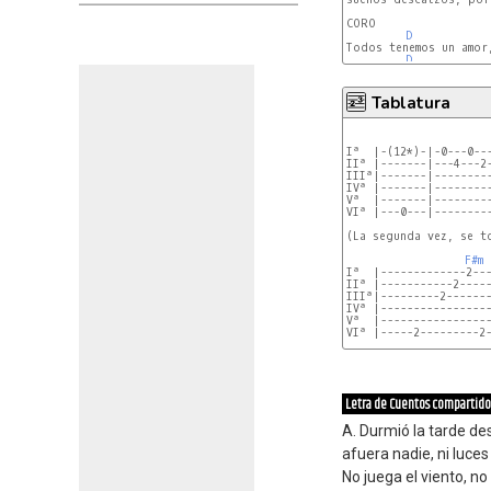
CORO

D
Todos tenemos un amor
D
Tablatura
Iª  |-(12*)-|-0---0---
IIª |-------|---4---2-
IIIª|-------|---------
IVª |-------|---------
Vª  |-------|---------
VIª |---0---|---------
(La segunda vez, se to
F#m
Iª  |-------------2---
IIª |-----------2-----
IIIª|---------2-------
IVª |-----------------
Vª  |-----------------
VIª |-----2---------2-
Letra de Cuentos compartido
A. Durmió la tarde de
afuera nadie, ni luce
No juega el viento, n