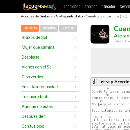
canciones
acordes
afinador
favori
Acordes de Guitarra
»
A
»
Alejandro Filio
» Cuentos compartidos (Tab)
Cuen
Populares
del Artista
Historial
Alejan
Brazos de Sol
Letras, Aco
Mujer que camina
Despierta
Vienes con el Sol
Ojos verdes
Letra y Acorde
En esta inmensidad
G
Durmió la tarde, desnu
Am
Te quiero tanto
afuera nadie, ni luces
Em7
C
No juega el viento, no
Aunque no estás
D
todo silencio, si tú m
Después de tí
D/F#
G
Si tú, me faltas, la l
y calle abajo, de los
Con tus ojos
salen al paso, me acos
sueños descalzos, por 