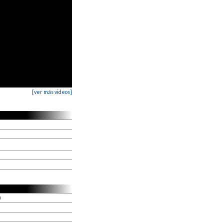
[ver más videos]
o