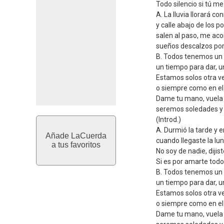
Todo silencio si tú me
A. La lluvia llorará c
y calle abajo de los 
salen al paso, me aco
sueños descalzos por
B. Todos tenemos un
un tiempo para dar, un
Estamos solos otra v
o siempre como en el 
Dame tu mano, vuela
seremos soledades y
(Introd.)
A. Durmió la tarde y e
Añade LaCuerda
cuando llegaste la lu
a tus favoritos
No soy de nadie, dijis
Si es por amarte todo 
B. Todos tenemos un
un tiempo para dar, un
Estamos solos otra v
o siempre como en el 
Dame tu mano, vuela