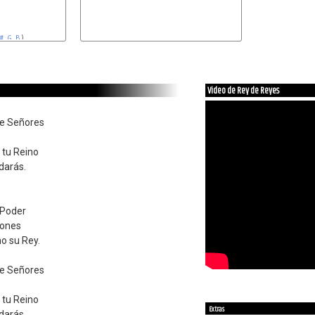
#
G
B
)

Video de Rey de Reyes
de Señores
 tu Reino
darás.
 Poder
iones
o su Rey.
de Señores
 tu Reino
Extras
darás.