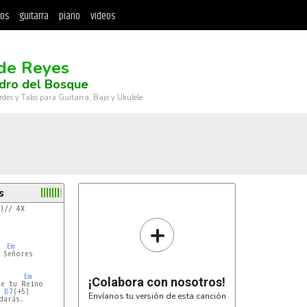
tos
guitarra
piano
videos
de Reyes
dro del Bosque
rdes y Tabs para Guitarra, Bajo y Ukulele
s
)// 4X

+
Em
Señores

Em
¡Colabora con nosotros!
e tu Reino

B7
(+5)

Envíanos tu versión de esta canción
arás.
