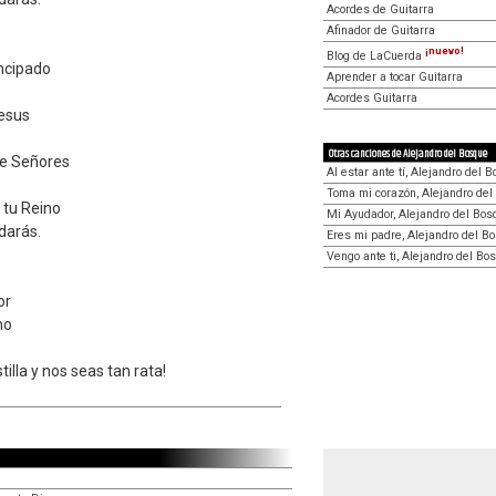
Acordes de Guitarra
Afinador de Guitarra
¡nuevo!
Blog de LaCuerda
ncipado
Aprender a tocar Guitarra
Acordes Guitarra
esus
Otras canciones de Alejandro del Bosque
de Señores
Al estar ante tí, Alejandro del 
Toma mi corazón, Alejandro de
 tu Reino
Mi Ayudador, Alejandro del Bos
darás.
Eres mi padre, Alejandro del B
Vengo ante ti, Alejandro del Bo
or
no
tilla y nos seas tan rata!