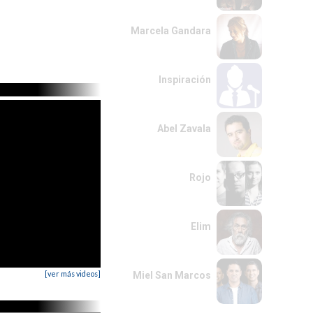
Marcela Gandara
Inspiración
Abel Zavala
Rojo
Elim
[ver más videos]
Miel San Marcos