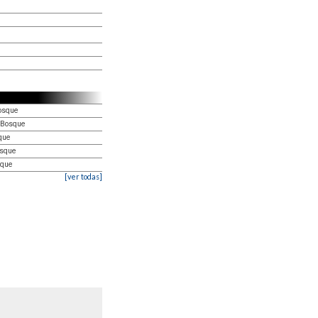
Bosque
l Bosque
que
osque
sque
[ver todas]