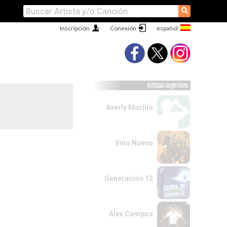
⚲
Inscripción
Conexión
Artistas Sugeridos
Averly Morillo
Vino Nuevo
Generación 12
Alex Campos