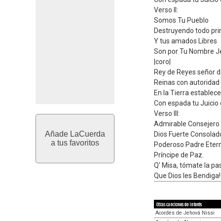
Verso II:
Somos Tu Pueblo
Destruyendo todo pri
Y tus amados Libres
Son por Tu Nombre J
|coro|
Rey de Reyes señor 
Reinas con autoridad
En la Tierra establece
Con espada tu Juicio 
Verso III:
Admirable Consejero
Añade LaCuerda
Dios Fuerte Consolad
a tus favoritos
Poderoso Padre Eter
Príncipe de Paz.
Q' Misa, tómate la pas
Que Dios les Bendiga!
Otras canciones de interés
Acordes de Jehová Nissi