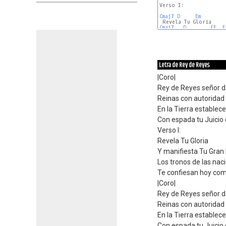
Verso I:

Cmaj7
D
Em
Cmaj7
D
        (
E
F
Letra de Rey de Reyes
|Coro|
Rey de Reyes señor 
Reinas con autoridad
En la Tierra establece
Con espada tu Juicio 
Verso I:
Revela Tu Gloria
Y manifiesta Tu Gran
Los tronos de las nac
Te confiesan hoy com
|Coro|
Rey de Reyes señor 
Reinas con autoridad
En la Tierra establece
Con espada tu Juicio 