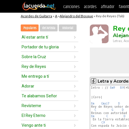
canciones
acordes
afinador
favori
Acordes de Guitarra
»
A
»
Alejandro del Bosque
» Rey de Reyes (Tab)
Rey 
Populares
del Artista
Historial
Alejan
Al estar ante tí
Letras, Aco
Portador de tu gloria
Sobre la Cruz
Rey de Reyes
Me entrego a tí
Letra y Acorde
Adorar
Intro : // 
Em9
B9
(+5
Te alabamos Señor
|Coro|

Em
Cmaj7
D
Revísteme
Rey de Reyes señor de 
C
G
D
El Rey Eterno
Em
C
D
 En la Tierra establec
C9
Vengo ante ti
Con espada tu Juicio d