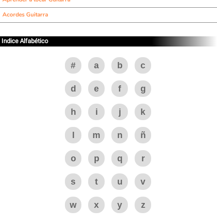
Acordes Guitarra
Indice Alfabético
#
a
b
c
d
e
f
g
h
i
j
k
l
m
n
ñ
o
p
q
r
s
t
u
v
w
x
y
z