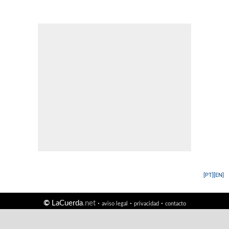
[PT]
[EN]
©
LaCuerda
.net
·
·
·
aviso legal
privacidad
contacto