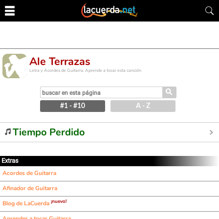
Ale Terrazas
Letra y Acordes de Guitarra. Aprende a tocar esta canción
⚲
#1 - #10
A - Z
Tiempo Perdido
Extras
Acordes de Guitarra
Afinador de Guitarra
¡nuevo!
Blog de LaCuerda
Aprender a tocar Guitarra