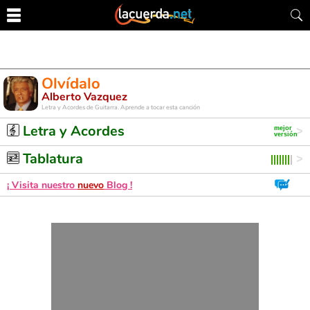
Olvídalo
Alberto Vazquez
Letra y Acordes de Guitarra. Aprende a tocar esta canción
Letra y Acordes
Tablatura
¡ Visita nuestro
nuevo
Blog !