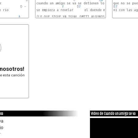
 

cuando un amigo se va se detienen los caminos

D
 - 
E7
F
D7
B7
G
 rio

se empieza a revelar      el duende manzo del vino

ni con las ag
A
(LO QUE SIGUE VA IGUAL OMITI ALGUNOS ARREGLOS POR QUE

 nosotros!
e esta canción
 va
Video de Cuando un amigo se va
va
io
r