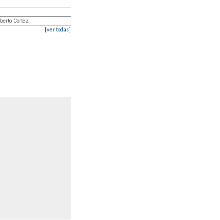
lberto Cortez
[ver todas]