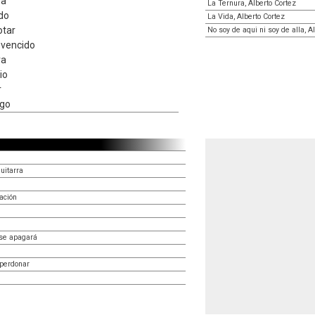
va
La Ternura, Alberto Cortez
ido
La Vida, Alberto Cortez
otar
No soy de aqui ni soy de alla, A
a vencido
va
io
r
igo
uitarra
ación
 se apagará
perdonar