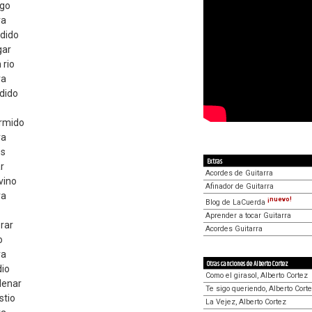
igo
va
dido
gar
 rio
va
rdido
ormido
va
os
Extras
r
Acordes de Guitarra
vino
Afinador de Guitarra
va
¡nuevo!
Blog de LaCuerda
Aprender a tocar Guitarra
rar
Acordes Guitarra
o
va
Otras canciones de Alberto Cortez
dio
Como el girasol, Alberto Cortez
llenar
Te sigo queriendo, Alberto Cort
stio
La Vejez, Alberto Cortez