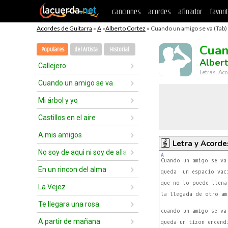
canciones
acordes
afinador
favori
Acordes de Guitarra
»
A
»
Alberto Cortez
» Cuando un amigo se va (Tab)
Cuan
Populares
del Artista
Historial
Albert
Callejero
Letras, Aco
Cuando un amigo se va
Mi árbol y yo
Castillos en el aire
A mis amigos
Letra y Acorde
No soy de aqui ni soy de alla
A
En un rincon del alma
queda  un espacio vaci
que no lo puede llenar
La Vejez
la llegada de otro ami
Te llegara una rosa
cuando un amigo se va 
A partir de mañana
queda un tizon encendi