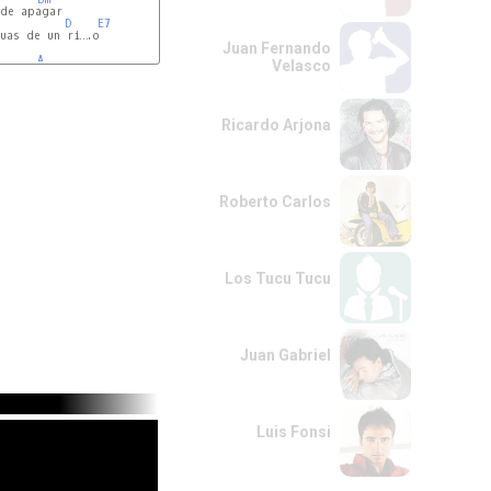
D
E7
uas de un ri….o

Juan Fernando
A
Velasco
Ricardo Arjona
Roberto Carlos
Los Tucu Tucu
Juan Gabriel
Luis Fonsi