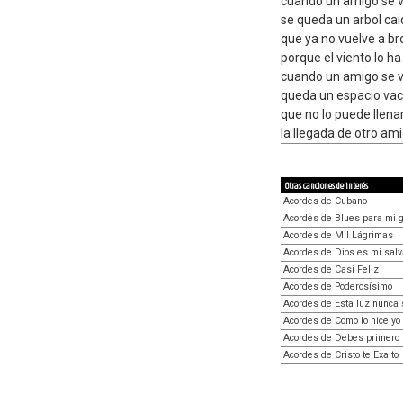
cuando un amigo se 
se queda un arbol ca
que ya no vuelve a br
porque el viento lo h
cuando un amigo se 
queda un espacio vac
que no lo puede llena
la llegada de otro am
Otras canciones de interés
Acordes de Cubano
Acordes de Blues para mi g
Acordes de Mil Lágrimas
Acordes de Dios es mi salv
Acordes de Casi Feliz
Acordes de Poderosísimo
Acordes de Esta luz nunca
Acordes de Como lo hice yo
Acordes de Debes primero 
Acordes de Cristo te Exalto