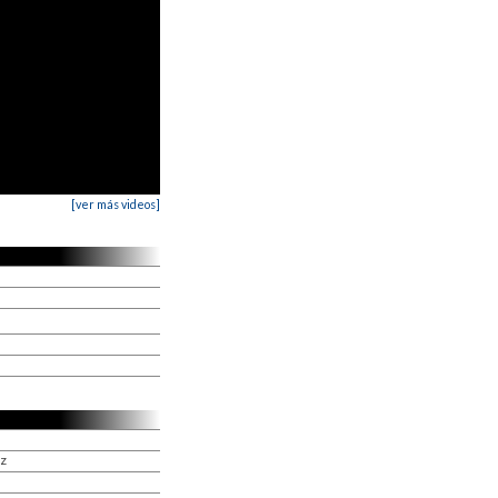
[ver más videos]
ez