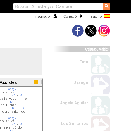
⚲
Inscripción
Conexión
Artistas Sugeridos
Fato
 Acordes
Dyango
7
Amaj7
go se va

G7
 -
F#7
acio vaci-----o

Bm
Angela Aguilar
D
E7
 otro ami…..go

Amaj7
go se va

Los Solitarios
G7
 -
F#7
n encendí…do

Bm