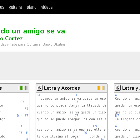
tos
guitarra
piano
videos
do un amigo se va
o Cortez
rdes y Tabs para Guitarra, Bajo y Ukulele
s
Letra y Acordes
Letra y
G7
C
A
Dm
Dm
  cuando un amigo se va queda un espacio vacio

Cuando un ami
G7
 -
F#7
- 
Bm
D7
G
o 

que no lo puede llenar la llegada de otro amigo

queda  un esp
B7
C
Dm
Dm7
 

cuando un amigo  se va queda un tizon encendido

D
 - 
E7
D7
B7
G
go

que no se puede apagar  ni con las aguas de un rio

la llegada de
A
C
Em
A


cuando un amigo se va una estrella se ha perdido

cuando un ami
G7
 -
F#7
- 
Bm
F
D7
G
do

la que ilumina el lugar     donde hay un niño dormido

queda un tizó
B7
C
Em