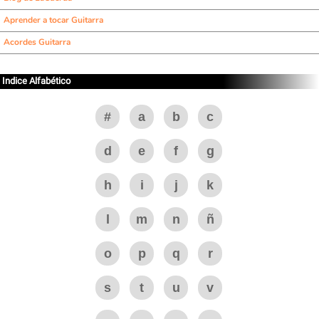
Aprender a tocar Guitarra
Acordes Guitarra
Indice Alfabético
#
a
b
c
d
e
f
g
h
i
j
k
l
m
n
ñ
o
p
q
r
s
t
u
v