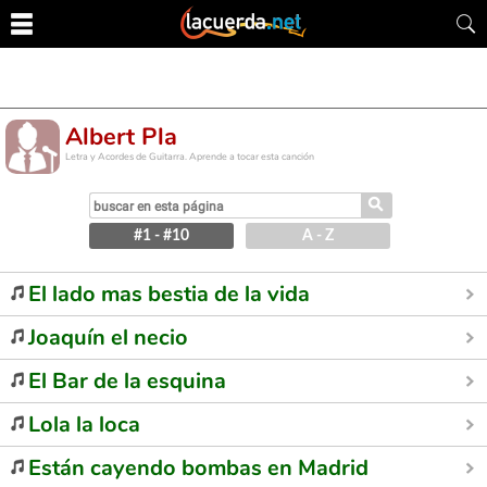
Albert Pla
Letra y Acordes de Guitarra. Aprende a tocar esta canción
⚲
#1 - #10
A - Z
El lado mas bestia de la vida
Joaquín el necio
El Bar de la esquina
Lola la loca
Están cayendo bombas en Madrid