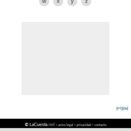
w
x
y
z
[PT]
[EN]
©
LaCuerda
.net
·
·
·
aviso legal
privacidad
contacto