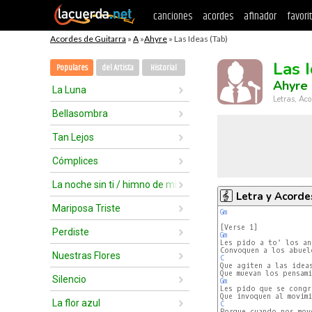
canciones
acordes
afinador
favori
Acordes de Guitarra
»
A
»
Ahyre
» Las Ideas (Tab)
Las 
Populares
del Artista
Historial
Ahyre
La Luna
Letras, Aco
Bellasombra
Tan Lejos
Cómplices
La noche sin ti / himno de mi corazón
Letra y Acorde
Mariposa Triste
Gm
Perdiste
Gm
Nuestras Flores
C
Silencio
Gm
La flor azul
C