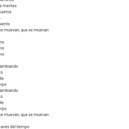
as mentes
uietos
s
iento
se muevan, que se muevan
tmo
tmo
tmo
cambiando
to
ile
erpo
cambiando
to
ile
erpo
se muevan, que se muevan
raves del tiempo