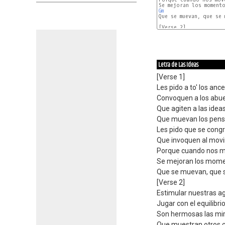
Gm
Gm
Letra de Las Ideas
[Verse 1]
Les pido a to' los anc
Convoquen a los abu
Que agiten a las idea
Que muevan los pen
Les pido que se cong
Que invoquen al mov
Porque cuando nos
Se mejoran los mom
Que se muevan, que 
[Verse 2]
Estimular nuestras a
Jugar con el equilibri
Son hermosas las mi
Que muestran otros 