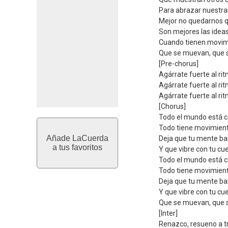
Para abrazar nuestr
Mejor no quedarnos q
Son mejores las idea
Cuando tienen movim
Que se muevan, que 
[Pre-chorus]
Agárrate fuerte al ri
Agárrate fuerte al ri
Agárrate fuerte al ri
[Chorus]
Todo el mundo está 
Todo tiene movimien
Añade LaCuerda
Deja que tu mente ba
a tus favoritos
Y que vibre con tu cu
Todo el mundo está 
Todo tiene movimien
Deja que tu mente ba
Y que vibre con tu cu
Que se muevan, que 
[Inter]
Renazco, resueno a t