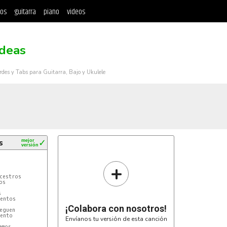
tos
guitarra
piano
videos
Ideas
rdes y Tabs para Guitarra, Bajo y Ukulele
s
mejor
✓
versión
+
¡Colabora con nosotros!
Envíanos tu versión de esta canción