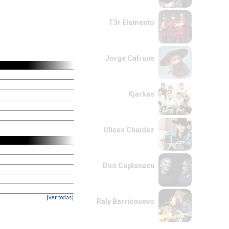
T3r Elemento
Jorge Cafrune
Kjarkas
Ulices Chaidez
Duo Coplanacu
[ver todas]
Raly Barrionuevo