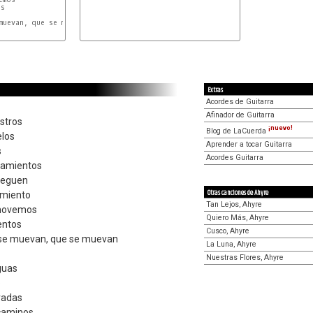
Extras
Acordes de Guitarra
Afinador de Guitarra
estros
¡nuevo!
Blog de LaCuerda
elos
Aprender a tocar Guitarra
s
Acordes Guitarra
samientos
reguen
Otras canciones de Ahyre
imiento
Tan Lejos, Ahyre
 movemos
Quiero Más, Ahyre
entos
Cusco, Ahyre
se muevan, que se muevan
La Luna, Ahyre
Nuestras Flores, Ahyre
guas
o
radas
caminos