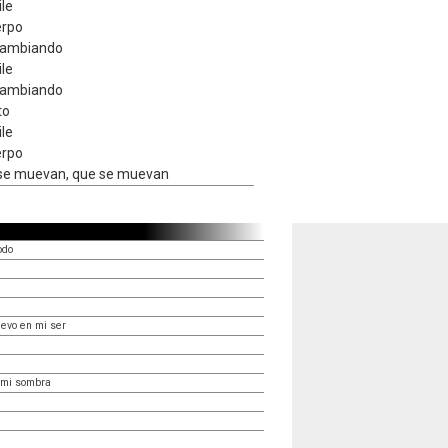
ile
erpo
cambiando
ile
cambiando
to
ile
erpo
se muevan, que se muevan
odo
evo en mi ser
 mi sombra