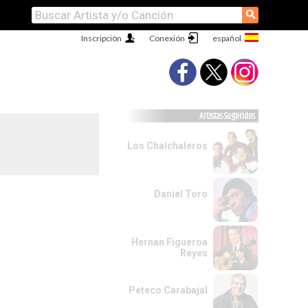
⚲
Inscripción
Conexión
Artistas Sugeridos
Los Chalchaleros
Daniel Toro
Hernan Figueroa
Reyes
Peteco Carabajal