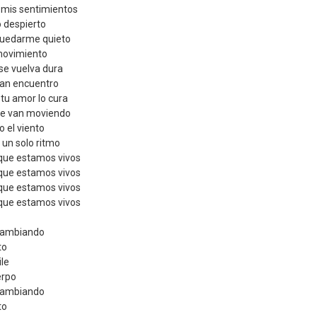
 mis sentimientos
o despierto
quedarme quieto
 movimiento
se vuelva dura
eran encuentro
 tu amor lo cura
se van moviendo
jo el viento
 un solo ritmo
 que estamos vivos
 que estamos vivos
 que estamos vivos
 que estamos vivos
cambiando
to
ile
erpo
cambiando
to