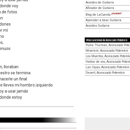
Acordes de Guitarra
 adonde voy
Afinador de Guitarra
m de fotos
¡nuevo!
Blog de LaCuerda
ón
Aprender a tocar Guitarra
rdones
Acordes Guitarra
or mí
eno
Otras canciones de Acorazado Potemkin
s,
Puma Thurman, Acorazado Pot
genuos
Miserere, Acorazado Potemkin
Los Muertos, Acorazado Potemk
Hablar de vos, Acorazado Pote
n, lloraban
Las Cajas, Acorazado Potemkin
nuestro se termina
Desert, Acorazado Potemkin
hacerle un final
te lleves mi hombro izquierdo
voy a usar jamás
 adonde estoy