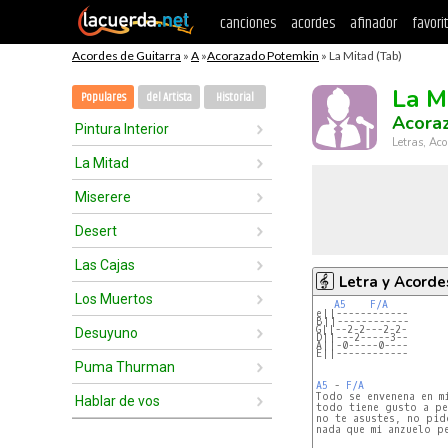
canciones
acordes
afinador
favori
Acordes de Guitarra
»
A
»
Acorazado Potemkin
» La Mitad (Tab)
La M
Populares
del Artista
Historial
Acora
Pintura Interior
Letras, Aco
La Mitad
Miserere
Desert
Las Cajas
Letra y Acorde
Los Muertos
A5
F/A
e||------------
B||------------
G||--2-2---2-2-
Desuyuno
D||---2-----3--
A||-0-----0----
E||------------
Puma Thurman
A5
 - 
F/A
Todo se envenena en mi
Hablar de vos
todo tiene gusto a pe
no te asustes, no pido
nada que mi anzuelo pe