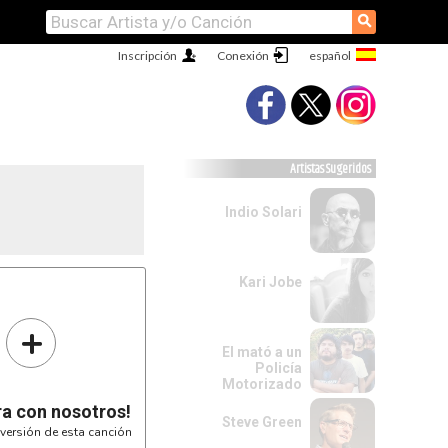
⚲
Inscripción
Conexión
Artistas Sugeridos
Indio Solari
Kari Jobe
+
El mató a un
Policía
Motorizado
ra con nosotros!
Steve Green
versión de esta canción