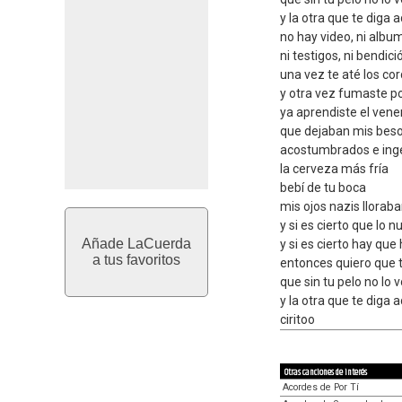
y la otra que te diga
no hay video, ni albu
ni testigos, ni bendici
una vez te até los co
y otra vez fumaste p
ya aprendiste el ven
que dejaban mis beso
acostumbrados e in
la cerveza más fría
bebí de tu boca
mis ojos nazis lloraba
y si es cierto que lo 
Añade LaCuerda
y si es cierto hay que 
a tus favoritos
entonces quiero que 
que sin tu pelo no lo 
y la otra que te diga
ciritoo
Otras canciones de interés
Acordes de Por Tí