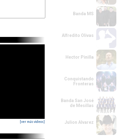
Banda MS
REm
Alfredito Olivas
Hector Pinilla
Conquistando
Fronteras
Banda San José
de Mesillas
[ver más videos]
Julion Alvarez