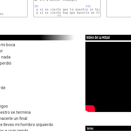
DO
SOL
REm
 y si es cierto que lo nuestro se termina

 y si es cierto hay que hacerle un final

DO
SOL
Video de La Mitad
 mi boca
or
o nada
perdió
rde
igos
nuestro se termina
hacerle un final
te lleves mi hombro izquierdo
Extras
voy a usar jamás