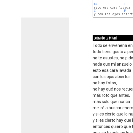
Am
F
C
F
Letra de La Mitad
Todo se envenena en
todo tiene gusto a pe
no te asustes, no pid
nada que mi anzuelo 
esto esa cara lavada
con los ojos abiertos
no hay fotos,
no hay qué nos recue
más roto que antes,
más solo que nunca
me iré a buscar enem
y si es cierto que lo 
y si es cierto hay que 
entonces quiero que 
que sin tu pelo no lo 