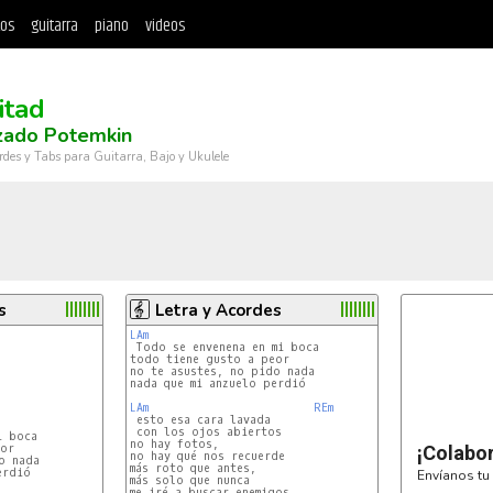
tos
guitarra
piano
videos
itad
zado Potemkin
rdes y Tabs para Guitarra, Bajo y Ukulele
s
Letra y Acordes
LAm
todo tiene gusto a peor

no te asustes, no pido nada

nada que mi anzuelo perdió

LAm
REm
 esto esa cara lavada

 con los ojos abiertos

 boca

no hay fotos,

or

¡Colabo
no hay qué nos recuerde

 nada

más roto que antes,

rdió

Envíanos tu 
más solo que nunca

me iré a buscar enemigos
