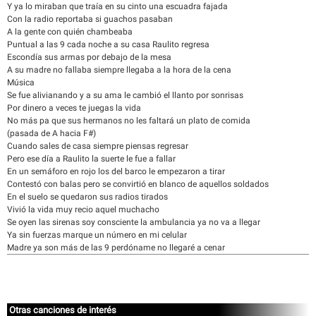
Y ya lo miraban que traía en su cinto una escuadra fajada
Con la radio reportaba si guachos pasaban
A la gente con quién chambeaba
Puntual a las 9 cada noche a su casa Raulito regresa
Escondía sus armas por debajo de la mesa
A su madre no fallaba siempre llegaba a la hora de la cena
Música
Se fue alivianando y a su ama le cambió el llanto por sonrisas
Por dinero a veces te juegas la vida
No más pa que sus hermanos no les faltará un plato de comida
(pasada de A hacia F#)
Cuando sales de casa siempre piensas regresar
Pero ese día a Raulito la suerte le fue a fallar
En un semáforo en rojo los del barco le empezaron a tirar
Contestó con balas pero se convirtió en blanco de aquellos soldados
En el suelo se quedaron sus radios tirados
Vivió la vida muy recio aquel muchacho
Se oyen las sirenas soy consciente la ambulancia ya no va a llegar
Ya sin fuerzas marque un número en mi celular
Madre ya son más de las 9 perdóname no llegaré a cenar
Otras canciones de interés