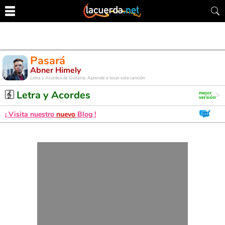
Pasará
Abner Himely
Letra y Acordes de Guitarra. Aprende a tocar esta canción
Letra y Acordes
¡ Visita nuestro
nuevo
Blog !