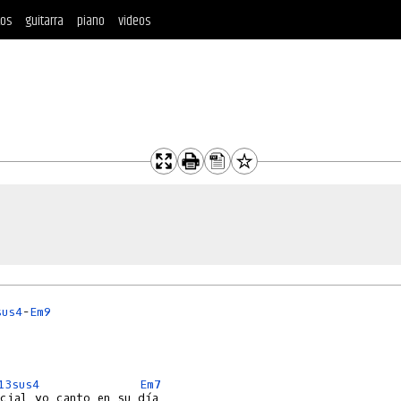
tos
guitarra
piano
videos
sus4
-
Em9
13sus4
Em7