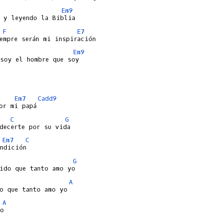
Em9
F
E7
Em9
soy el hombre que soy

Em7
Cadd9
C
G
Em7
C
G
A
A
o
