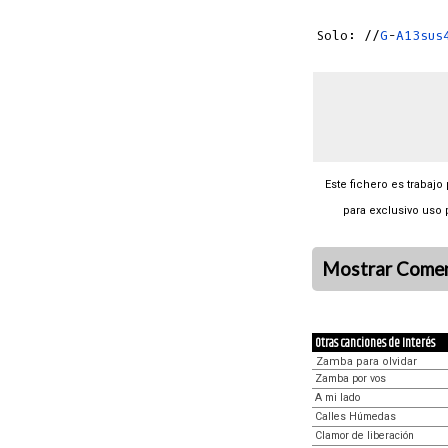
Solo: //
G
-
A13sus
Este fichero es trabajo
para exclusivo uso 
Mostrar Comen
Otras canciones de Interés
Zamba para olvidar
Zamba por vos
A mi lado
Calles Húmedas
Clamor de liberación