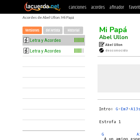
canciones
acordes
afinador
favori
Acordes de Abel Ullon: Mi Papá
Mi Papá
Versiones
del Artista
Historial
Abel Ullon
Letra y Acordes
Abel Ullon
Letra y Acordes
desconocido
Intro: 
G
-
Em7
-
A13
Estrofa 1

G
A