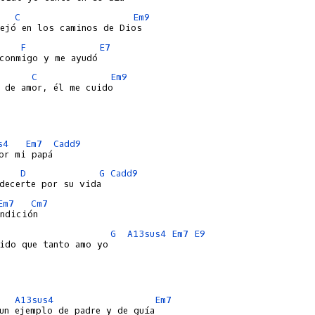
C
Em9
F
E7
C
Em9
 de amor, él me cuido

s4
Em7
Cadd9
D
G
Cadd9
Em7
Cm7
G
A13sus4
Em7
E9
ido que tanto amo yo

A13sus4
Em7