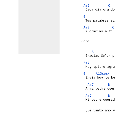
Am7
C
G
Am7
C
  Y gracias a ti 
Coro

A
Am7
G
A13sus4
Am7
D
Am7
D
  Que tanto amo y