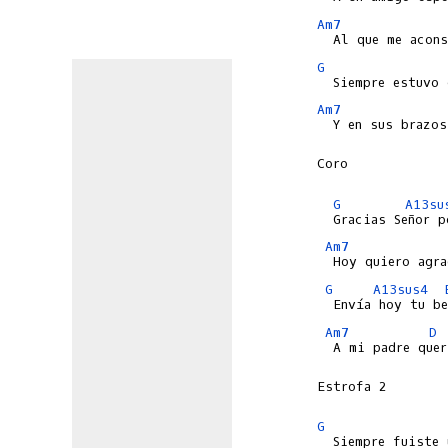
Am7
G
Am7
  Y en sus brazos
Coro

G
A13su
Am7
G
A13sus4
Am7
D
  A mi padre quer
Estrofa 2

G