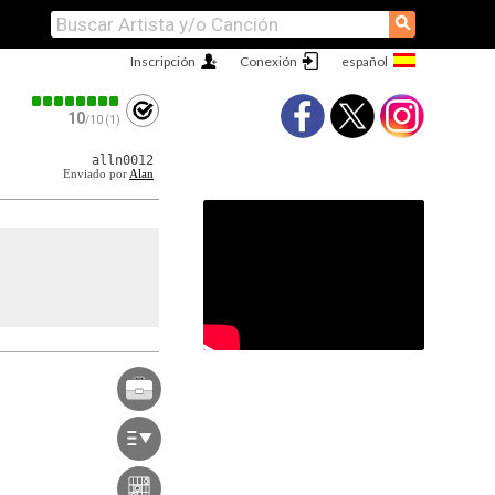
⚲
Inscripción
Conexión
10
/10 (1)
alln0012
Enviado por
Alan