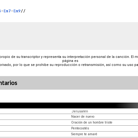
4
-
Em7
-
Em9
 propio de su transcriptor y representa su interpretación personal de la canción. El 
página es
privado, por lo que se prohibe su reproducción o retransmisión, así como su uso pa
tarios
Jerusalén
Nacer de nuevo
Oración de un hombre triste
Pentecostés
Siempre te amaré